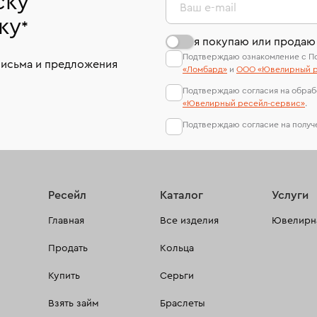
ску
Ваш e-mail
ку
*
я покупаю или продаю
Подтверждаю ознакомление с П
письма и предложения
«Ломбард»
и
ООО «Ювелирный р
Подтверждаю согласия на обраб
«Ювелирный ресейл-сервиc»
.
Подтверждаю согласие на полу
Ресейл
Каталог
Услуги
Главная
Все изделия
Ювелирна
Продать
Кольца
Купить
Серьги
Взять займ
Браслеты