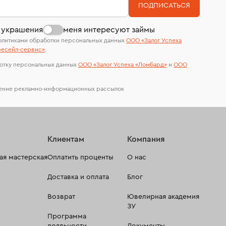
На особо ценные изделия получены
В кредит от Т-Банка (до 50 000 руб., на 3–6
ПОДПИСАТЬСЯ
сертификаты МГУ и других геммологических
мес.)
лабораторий
 украшения
меня интересуют займы
олитиками обработки персональных данных
ООО «Залог Успеха
есейл-сервиc»
.
отку персональных данных
ООО «Залог Успеха «Ломбард»
и
ООО
чение рекламно-информационных рассылок
Клиентам
Компания
я мастерская
Оплатить проценты
О нас
Доставка и оплата
Блог
Возврат
Ювелирная академия
ЗУ
Программа