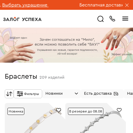
ать украшение
Бесплатная доставка ювелирн
Браслеты
209
изделий
Новинки
Есть доставка
На
Фильтры
Новинка
В резерве до 08.08