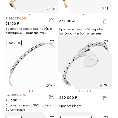
16
18
113 900 ₽
-20%
37 000 ₽
91 100 ₽
Размеры:
Браслет из золота 585 пробы с
Размеры:
Браслет из золота 585 пробы с
сапфирами и бриллиантами
сапфирами и бриллиантами
Вес:
5.36
16
Вес:
3.75
18
Новинка
20
20
94 500 ₽
-20%
260 000 ₽
75 600 ₽
Размеры:
Браслет из золота 585 пробы с
Размеры:
Браслет Piaget
бриллиантами
Вес:
18.8
Вес:
6.37
20
20