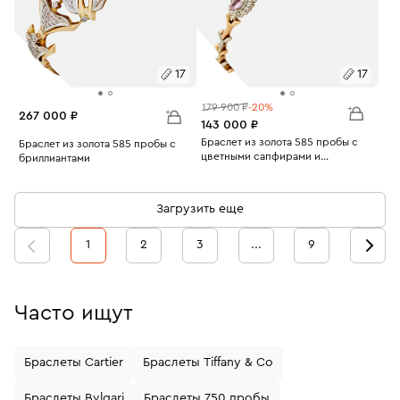
17
17
179 900 ₽
-20%
267 000 ₽
143 000 ₽
Размеры:
Браслет из золота 585 пробы с
Размеры:
Браслет из золота 585 пробы с
цветными сапфирами и
бриллиантами
Вес:
бриллиантами
11.6
17
Вес:
23.38
17
Загрузить еще
1
2
3
...
9
Часто ищут
Браслеты Cartier
Браслеты Tiffany & Co
Браслеты Bvlgari
Браслеты 750 пробы