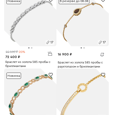
Новинка
В резерве до 08.08
17
17
90 500 ₽
-20%
16 900 ₽
72 400 ₽
Размеры:
Браслет из золота 585 пробы с
Размеры:
Браслет из золота 585 пробы с
бриллиантами
раухтопазом и бриллиантами
Вес:
5.92
17
Вес:
1.82
17
Новинка