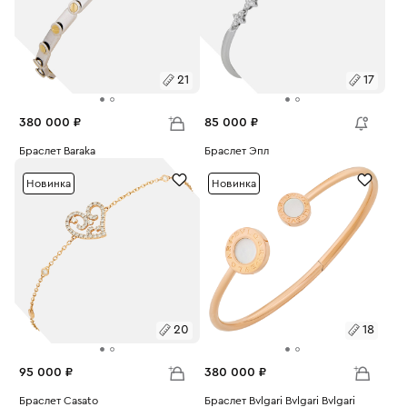
21
17
380 000 ₽
85 000 ₽
Размеры:
Браслет Baraka
Размеры:
Браслет Эпл
Вес:
24.82
Вес:
5.35
21
17
Новинка
Новинка
20
18
95 000 ₽
380 000 ₽
Размеры:
Браслет Casato
Размеры:
Браслет Bvlgari Bvlgari Bvlgari