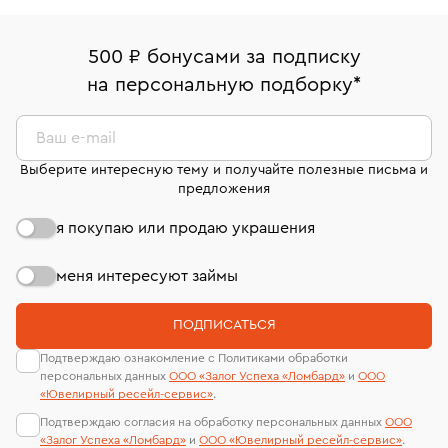
Браслеты с сапфирами и бриллиантами
500 ₽ бонусами за подписку
Золотые браслеты бисмарк
Браслеты бисмарк
на персональную подборку
*
Женские золотые браслеты
Браслеты Hermes
Ваш e-mail
Браслеты Carrera y Carrera
Выберите интересную тему и получайте полезные письма и
предложения
Женские золотые браслеты 585 пробы
я покупаю или продаю украшения
Золотые браслеты с фианитами
Женские браслеты из белого золота
меня интересуют займы
Золотые браслеты 585 пробы
ПОДПИСАТЬСЯ
Женские браслеты из желтого золота
Подтверждаю ознакомление с Политиками обработки
персональных данных
ООО «Залог Успеха «Ломбард»
и
ООО
Золотые браслеты с аметистом
Браслеты с фианитами
«Ювелирный ресейл-сервиc»
.
Подтверждаю согласия на обработку персональных данных
ООО
Золотые браслеты 750 пробы
«Залог Успеха «Ломбард»
и
ООО «Ювелирный ресейл-сервиc»
.