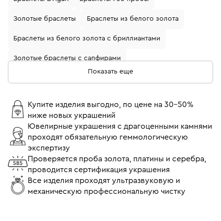
Золотые браслеты
Браслеты из белого золота
Браслеты из белого золота с бриллиантами
Золотые браслеты с сапфирами
Показать еще
Браслеты с изумрудами
Золотые браслеты с бриллиантами
Купите изделия выгодно, по цене на 30-50%
ниже новых украшений
Браслеты с бриллиантами
Браслеты с сапфирами
Ювелирные украшения с драгоценными камнями
проходят обязательную геммологическую
Золотые браслеты с жемчугом
экспертизу
Золотые браслеты с изумрудами
Проверяется проба золота, платины и серебра,
проводится сертификация украшения
Золотые браслеты с рубинами
Браслеты с рубинами
Все изделия проходят ультразвуковую и
механическую профессиональную чистку
Браслеты из белого золота с сапфирами
Браслеты с топазами
Браслеты из желтого золота