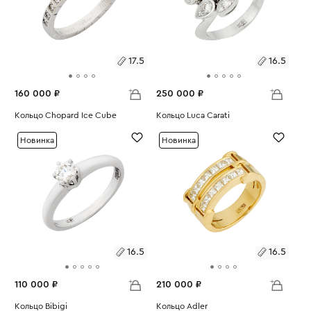
17.5
16.5
160 000 ₽
250 000 ₽
Размеры:
Кольцо Chopard Ice Cube
Размеры:
Кольцо Luca Carati
Вес:
3.56
Вес:
5.97
17.5
16.5
Новинка
Новинка
16.5
16.5
110 000 ₽
210 000 ₽
Размеры:
Кольцо Bibigi
Размеры:
Кольцо Adler