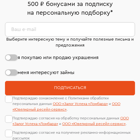
500 ₽ бонусами за подписку
Кольца Van Cleef & Arpels
Обручальные кольца
на персональную подборку
*
Кольца с желтым бриллиантом
Кольца размера 18,5
Ваш e-mail
Женские золотые кольца с бриллиантами
Выберите интересную тему и получайте полезные письма и
предложения
Кольца Damiani
Кольца с розовым бриллиантом
я покупаю или продаю украшения
Кольца 19 размера
Обручальные кольца из золота с бриллиантами
меня интересуют займы
Кольца Carrera y Carrera
Кольца с жемчугом
ПОДПИСАТЬСЯ
Кольца с белым сапфиром
Кольца размера 19,5
Подтверждаю ознакомление с Политиками обработки
персональных данных
ООО «Залог Успеха «Ломбард»
и
ООО
Кольца с изумрудом
Кольца с муассанитом
«Ювелирный ресейл-сервиc»
.
Подтверждаю согласия на обработку персональных данных
ООО
Кольца Boucheron
Кольца с квадратным бриллиантом
«Залог Успеха «Ломбард»
и
ООО «Ювелирный ресейл-сервиc»
.
Подтверждаю согласие на получение рекламно-информационных
Кольца с перламутром
Кольца 20 размера
рассылок