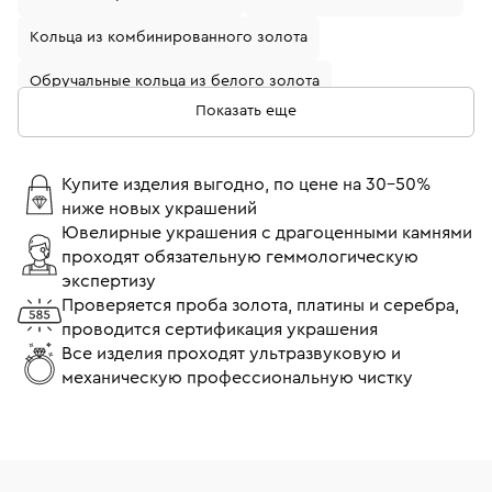
Кольца из комбинированного золота
Обручальные кольца из белого золота
Показать еще
Кольца с бриллиантами
Золотые кольца с бриллиантом
Купите изделия выгодно, по цене на 30-50%
ниже новых украшений
Кольца из белого золота с бриллиантом
Ювелирные украшения с драгоценными камнями
проходят обязательную геммологическую
Обручальные кольца из желтого золота
экспертизу
Обручальные кольца с бриллиантами
Проверяется проба золота, платины и серебра,
проводится сертификация украшения
Кольца помолвочные с бриллиантом
Все изделия проходят ультразвуковую и
механическую профессиональную чистку
Кольца 17 размера
Кольца 18 размера
Тонкие кольца
Широкие кольца
Кольца Cartier
Кольца Tiffany & Co
Кольца Bvlgari
Кольца Chopard