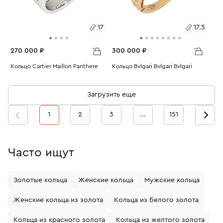
17
17.5
270 000 ₽
300 000 ₽
Размеры:
Кольцо Cartier Maillon Panthere
Размеры:
Кольцо Bvlgari Bvlgari Bvlgari
Вес:
10.14
Вес:
5.68
17
17.5
Загрузить еще
1
2
3
...
151
Часто ищут
Золотые кольца
Женские кольца
Мужские кольца
Женские кольца из золота
Кольца из белого золота
Кольца из красного золота
Кольца из желтого золота