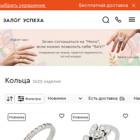
ь украшение
Бесплатная доставка ювелирных
Кольца
3622
изделия
Новинки
Есть доставка
На
Фильтры
Новинка
Новинка