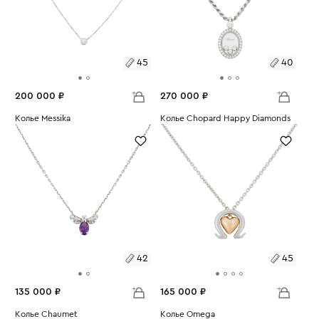
45
40
200 000 ₽
270 000 ₽
Размеры:
Колье Messika
Размеры:
Колье Chopard Happy Diamonds
Вес:
3.02
Вес:
12.13
45
40
42
45
135 000 ₽
165 000 ₽
Размеры:
Колье Chaumet
Размеры:
Колье Omega