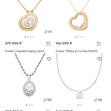
41
275 000 ₽
140 000 ₽
Размеры:
Колье Chopard Happy Spirit
Колье Tiffany & Co Elsa Peretti
Вес:
17.4
Вес:
4.39
41
40
42