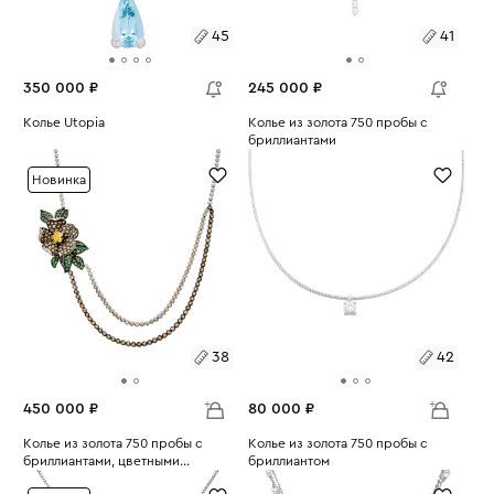
45
41
350 000 ₽
245 000 ₽
Размеры:
Колье Utopia
Размеры:
Колье из золота 750 пробы с
Вес:
26.73
бриллиантами
Вес:
4.58
45
41
Новинка
38
42
450 000 ₽
80 000 ₽
Размеры:
Колье из золота 750 пробы с
Размеры:
Колье из золота 750 пробы с
бриллиантами, цветными
бриллиантом
Вес:
сапфирами и тсаворитами
33.3
Вес:
5.88
38
42