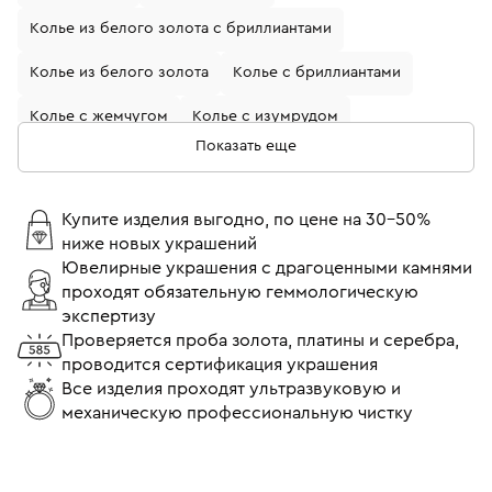
Колье из белого золота с бриллиантами
Колье из белого золота
Колье с бриллиантами
Колье с жемчугом
Колье с изумрудом
Показать еще
Колье с топазом
Колье с сапфирами
Золотые женские колье
Купите изделия выгодно, по цене на 30-50%
ниже новых украшений
Золотые колье с бриллиантами
Ювелирные украшения с драгоценными камнями
проходят обязательную геммологическую
Золотые колье 585 пробы
экспертизу
Колье из белого золота с сапфирами
Колье с камнями
Проверяется проба золота, платины и серебра,
проводится сертификация украшения
Женские колье
Колье с фианитами
Все изделия проходят ультразвуковую и
механическую профессиональную чистку
Золотые колье с изумрудом
Золотые колье с жемчугом