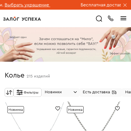
рать украшение
Бесплатная доставка ювелир
Колье
215
изделий
Новинки
Есть доставка
На
Фильтры
Новинка
Новинка