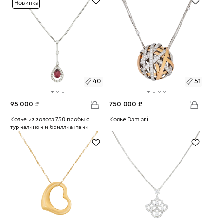
Новинка
40
51
95 000 ₽
750 000 ₽
Размеры:
Колье из золота 750 пробы с
Размеры:
Колье Damiani
турмалином и бриллиантами
Вес:
39.71
Вес:
5.75
40
51