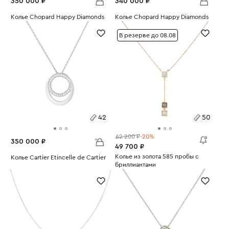
350 000 ₽
340 000 ₽
Размеры:
Колье Chopard Happy Diamonds
Размеры:
Колье Chopard Happy Diamonds
Вес:
11.45
Вес:
28.94
40
42
В резерве до 08.08
42
50
62 200 ₽
-20%
350 000 ₽
49 700 ₽
Размеры:
Колье из золота 585 пробы с
Размеры:
Колье Cartier Etincelle de Cartier
бриллиантами
Вес:
6
Вес:
3.81
50
42