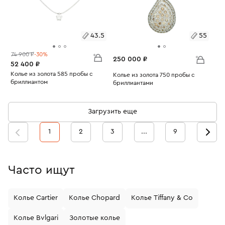
43.5
55
74 900 ₽
-30%
250 000 ₽
52 400 ₽
Размеры:
Колье из золота 585 пробы с
Размеры:
Колье из золота 750 пробы с
бриллиантом
бриллиантами
Вес:
3.16
43.5
Вес:
14.39
55
Загрузить еще
1
2
3
...
9
Часто ищут
Колье Cartier
Колье Chopard
Колье Tiffany & Co
Колье Bvlgari
Золотые колье