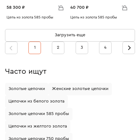
58 300 ₽
40 700 ₽
Размеры:
Цепь из золота 585 пробы
Размеры:
Цепь из золота 585 пробы
Вес:
6.55
Вес:
4.57
45
50
50
60
Загрузить еще
55
60
1
2
3
4
Часто ищут
Золотые цепочки
Женские золотые цепочки
Цепочки из белого золота
Золотые цепочки 585 пробы
Цепочки из желтого золота
Золотые цепочки 750 пробы