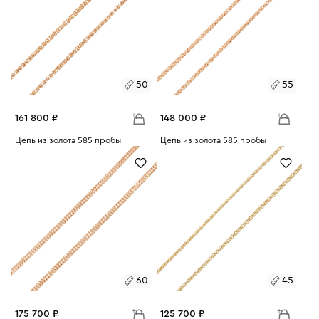
50
55
161 800 ₽
148 000 ₽
Размеры:
Цепь из золота 585 пробы
Размеры:
Цепь из золота 585 пробы
Вес:
18.18
Вес:
16.63
50
55
55
60
60
65
65
60
45
175 700 ₽
125 700 ₽