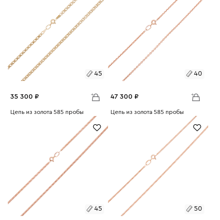
60
65
60
65
45
40
35 300 ₽
47 300 ₽
Размеры:
Цепь из золота 585 пробы
Размеры:
Цепь из золота 585 пробы
Вес:
3.96
Вес:
5.31
45
60
40
45
50