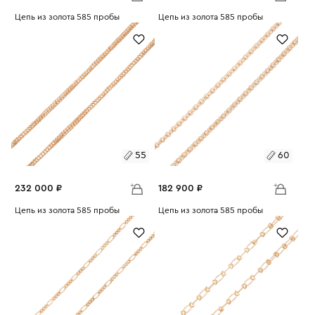
Размеры:
Цепь из золота 585 пробы
Размеры:
Цепь из золота 585 пробы
Вес:
19.74
Вес:
14.12
60
45
65
55
60
232 000 ₽
182 900 ₽
Размеры:
Цепь из золота 585 пробы
Размеры:
Цепь из золота 585 пробы
Вес:
26.07
Вес:
20.55
55
60
60
65
65