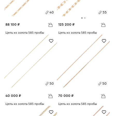
40
55
88 100 ₽
125 200 ₽
Размеры:
Цепь из золота 585 пробы
Размеры:
Цепь из золота 585 пробы
Вес:
9.9
Вес:
14.07
40
45
55
60
50
55
65
60
65
50
50
40 000 ₽
70 000 ₽
Размеры:
Цепь из золота 585 пробы
Размеры:
Цепь из золота 585 пробы
Вес:
4.49
Вес:
7.86
50
55
50
55