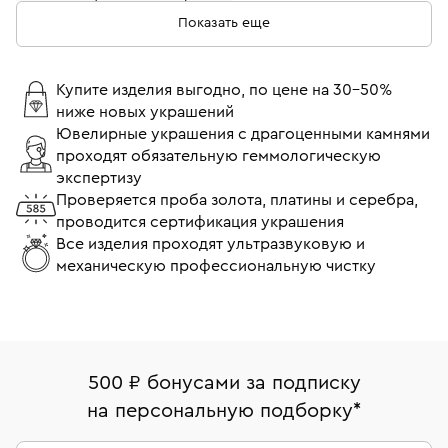
Показать еще
Цепочки плетение бисмарк
Женские цепочки
Цепочки панцирное плетение
Купите изделия выгодно, по цене на 30-50%
ниже новых украшений
Цепочки из красного золота
Ювелирные украшения с драгоценными камнями
проходят обязательную геммологическую
Цепочки венецианского плетения
экспертизу
Женские золотые цепочки 45 см
Проверяется проба золота, платины и серебра,
проводится сертификация украшения
Цепочки плетение сингапур
Золотые цепочки 55 см
Все изделия проходят ультразвуковую и
механическую профессиональную чистку
Женские цепочки из желтого золота
Золотые цепочки 50 см
Цепочки 40 см
Золотые цепочки 60 см
Цепочки 45 см
500 ₽ бонусами за подписку
Золотые цепочки с плетением бисмарк
на персональную подборку
*
Цепочки якорного плетения