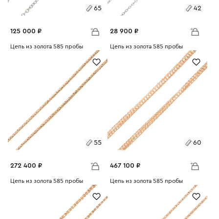
65
42
125 000 ₽
28 900 ₽
Размеры:
Цепь из золота 585 пробы
Размеры:
Цепь из золота 585 пробы
Вес:
13.87
Вес:
3.61
65
42
55
60
272 400 ₽
467 100 ₽
Размеры:
Цепь из золота 585 пробы
Размеры:
Цепь из золота 585 пробы
Вес:
30.61
Вес:
52.48
55
60
60
65
65