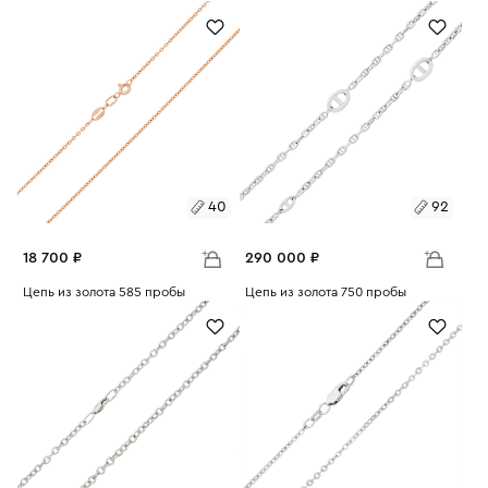
Вес:
7.48
Вес:
1.65
45
40
40
92
18 700 ₽
290 000 ₽
Размеры:
Цепь из золота 585 пробы
Размеры:
Цепь из золота 750 пробы
Вес:
2.33
Вес:
25.7
40
92