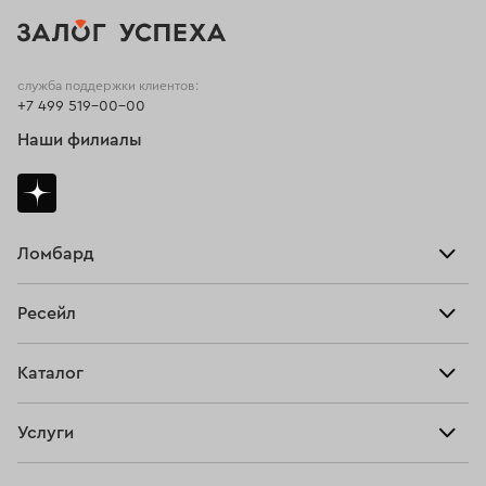
Золотые цепочки 45 см
служба поддержки клиентов:
+7 499 519-00-00
Наши филиалы
Ломбард
Взять займ
Ресейл
Прайс-лист
Главная
Каталог
Тарифы
Продать
Все изделия
Скупка
Услуги
Купить
Кольца
Ювелирная мастерская
Взять займ