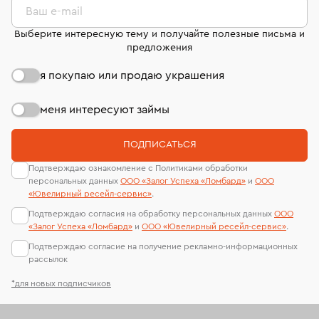
Ваш e-mail
Золотые цепочки с якорным плетением
Выберите интересную тему и получайте полезные письма и
предложения
Женская цепочка 585 пробы
я покупаю или продаю украшения
Золотые цепочки бисмарк 50 см
Женские золотые цепочки 585 пробы
меня интересуют займы
Цепочки из белого золота якорного плетения
ПОДПИСАТЬСЯ
Женские золотые цепочки якорного плетения
Подтверждаю ознакомление с Политиками обработки
персональных данных
ООО «Залог Успеха «Ломбард»
и
ООО
Женские цепочки из белого золота
«Ювелирный ресейл-сервиc»
.
Подтверждаю согласия на обработку персональных данных
ООО
Золотые цепочки венецианское плетение
«Залог Успеха «Ломбард»
и
ООО «Ювелирный ресейл-сервиc»
.
Подтверждаю согласие на получение рекламно-информационных
Золотые цепочки панцирное плетение
рассылок
Золотые цепочки 65 см
Золотые цепочки 40 см
*для новых подписчиков
Женские золотые цепочки 750 пробы