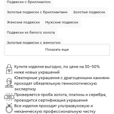
Подвески с бриллиантом
Золотые подвески с бриллиантами
Золотые подвески
Женские подвески
Мужские подвески
Подвески из белого золота
Золотые подвески с жемчугом
Показать еще
Золотые подвески с рубином
Золотые подвески с гранатом
Купите изделия выгодно, по цене на 30-50%
ниже новых украшений
Подвески из белого золота с бриллиантом
Ювелирные украшения с драгоценными камнями
проходят обязательную геммологическую
Золотые подвески с изумрудом
экспертизу
Подвески из белого золота с сапфиром
Проверяется проба золота, платины и серебра,
проводится сертификация украшения
Подвески 750 пробы
Золотые подвески с камнями
Все изделия проходят ультразвуковую и
механическую профессиональную чистку