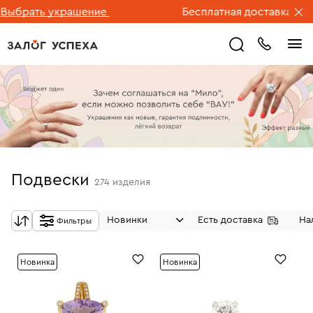
ать украшение
Бесплатная доставка ювелирн
Подвески
274
изделия
Новинки
Есть доставка
На
Фильтры
Новинка
Новинка