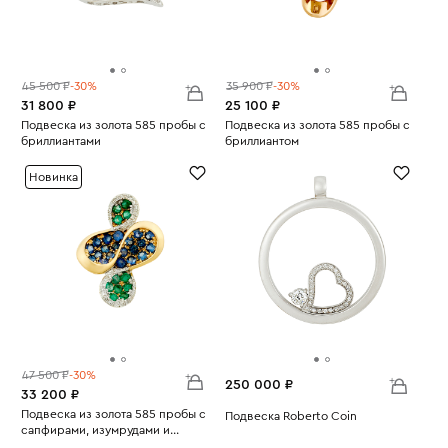
45 500 ₽
-30%
35 900 ₽
-30%
31 800 ₽
25 100 ₽
Подвеска из золота 585 пробы с
Подвеска из золота 585 пробы с
бриллиантами
бриллиантом
Вес:
2.77
Вес:
0.77
Новинка
47 500 ₽
-30%
250 000 ₽
33 200 ₽
Подвеска из золота 585 пробы с
Подвеска Roberto Coin
сапфирами, изумрудами и
Вес:
14.46
Вес:
бриллиантами
2.69