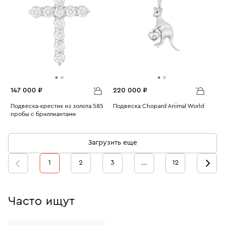
147 000 ₽
220 000 ₽
Подвеска-крестик из золота 585
Подвеска Chopard Animal World
пробы с бриллиантами
Вес:
7.65
Вес:
2.68
Загрузить еще
1
2
3
...
12
Часто ищут