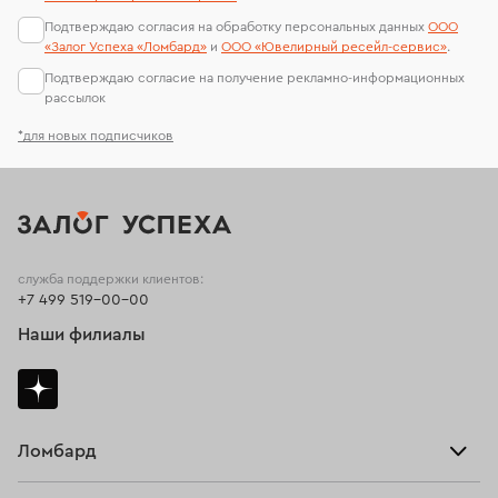
Подтверждаю согласия на обработку персональных данных
ООО
Подвески с сапфиром
Подвески с топазом
«Залог Успеха «Ломбард»
и
ООО «Ювелирный ресейл-сервиc»
.
Подтверждаю согласие на получение рекламно-информационных
Подвески с хризолитом
рассылок
*для новых подписчиков
служба поддержки клиентов:
+7 499 519-00-00
Наши филиалы
Ломбард
Взять займ