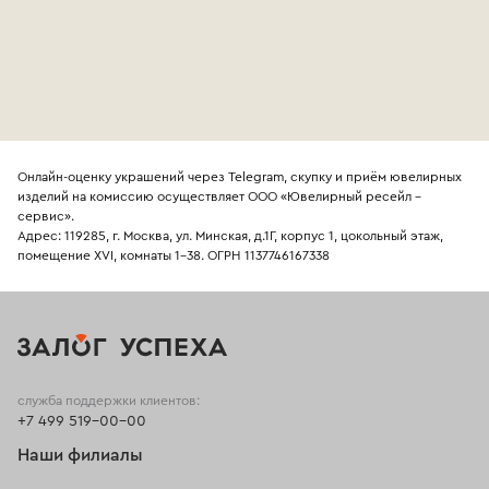
Онлайн-оценку украшений через Telegram, скупку и приём ювелирных
изделий на комиссию осуществляет ООО «Ювелирный ресейл -
сервис».
Адрес: 119285, г. Москва, ул. Минская, д.1Г, корпус 1, цокольный этаж,
помещение XVI, комнаты 1-38. ОГРН 1137746167338
служба поддержки клиентов:
+7 499 519-00-00
Наши филиалы