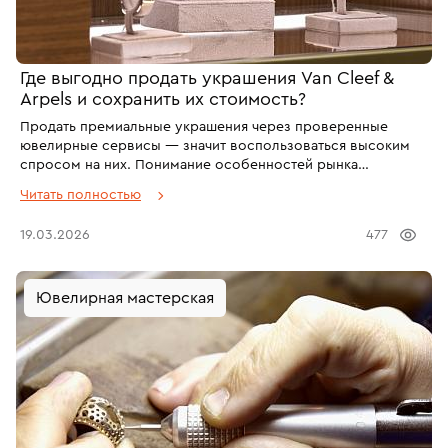
Где выгодно продать украшения Van Cleef &
Arpels и сохранить их стоимость?
Продать премиальные украшения через проверенные
ювелирные сервисы — значит воспользоваться высоким
спросом на них. Понимание особенностей рынка
люксовых украшений помогает не только выгодно
Читать полностью
реализовать изделие, но и грамотно подходить к его
подготовке. Так продажа украшений на вторичном рынке
19.03.2026
477
становится более безопасной и предсказуемой. Но как
выгодно и безопасно продать украшения Van Cleef & Arpels
и сохранить их стоимость? Об этом — в нашей статье.
Ювелирная мастерская