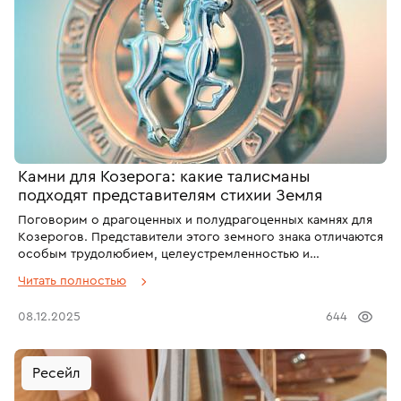
Камни для Козерога: какие талисманы
подходят представителям стихии Земля
Поговорим о драгоценных и полудрагоценных камнях для
Козерогов. Представители этого земного знака отличаются
особым трудолюбием, целеустремленностью и
амбициозностью. Козероги – прекрасные друзья,
Читать полностью
ответственные работники и верные партнёры. Также они
обладают острым умом и могут поддержать разговор на
08.12.2025
644
любую тему. А правильно выбранные камни для Козерога
уберегут владельца от негатива, принесут удачу и даже
помогут построить успешную карьеру. Ну, а если вы не
Ресейл
верите в магические свойства минералов, не
сомневайтесь, что украшение с камнем явно придётся по