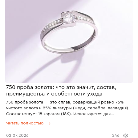
750 проба золота: что это значит, состав,
преимущества и особенности ухода
750 проба золота — это сплав, содержащий ровно 75%
чистого золота и 25% лигатуры (меди, серебра, палладия).
Соответствует 18 каратам (18K). Используется для
помолвочных колец, статусных украшений с драгоценными
Читать полностью
камнями и изделий высокой ювелирной моды (Cartier,
Tiffany и других брендов). Преимущества: глубокий цвет,
02.07.2026
246
престиж, инвестиционная ценность. Минусы: мягче 585