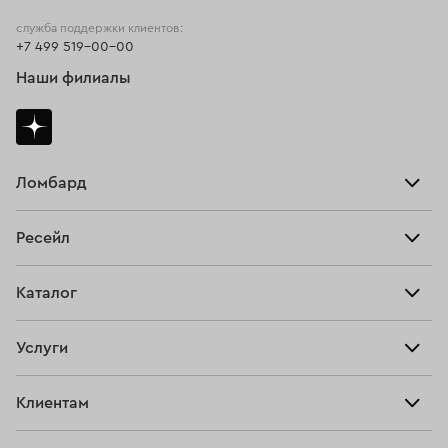
служба поддержки клиентов:
+7 499 519-00-00
Наши филиалы
Ломбард
Взять займ
Ресейл
Прайс-лист
Главная
Каталог
Тарифы
Продать
Все изделия
Скупка
Услуги
Купить
Кольца
Ювелирная мастерская
Взять займ
Клиентам
Серьги
Прочие услуги
Оплатить проценты
Браслеты