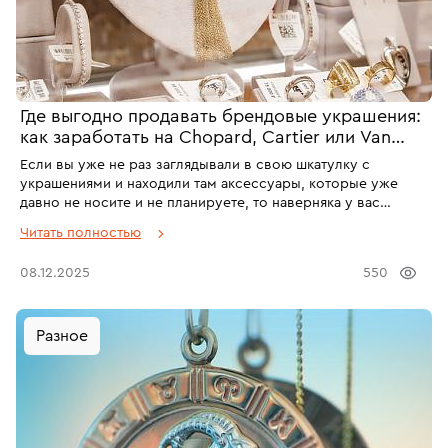
Где выгодно продавать брендовые украшения:
как заработать на Chopard, Cartier или Van
Cleef и извлечь из этого максимальную выгоду
Если вы уже не раз заглядывали в свою шкатулку с
украшениями и находили там аксессуары, которые уже
давно не носите и не планируете, то наверняка у вас
появлялись мысли: как выгодно и лучше продать
Читать полностью
брендовое украшение? Даже серьги Tiffany без брендовой
коробки и сертификата смогут принести хорошую сумму.
08.12.2025
550
Отталкиваться нужно не только от цены драгоценных
металлов и камней, но и от имени ювелирного дома,
выпустившего аксессуар. Так что, если у вас есть золотое
Разное
брендовое украшение, которое не подходит по стилю или
морально устарело, то эта статья для вас! Мы ответим на
основные вопросы о продаже золотых ювелирных
изделий, подскажем, где лучше продать брендовое
украшение, и дадим пару советов относительно способов
продажи.