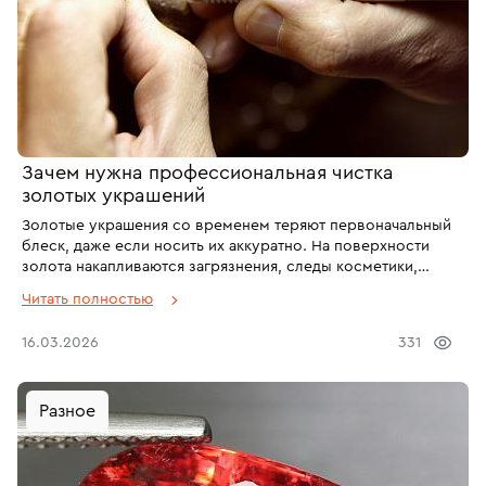
Зачем нужна профессиональная чистка
золотых украшений
Золотые украшения со временем теряют первоначальный
блеск, даже если носить их аккуратно. На поверхности
золота накапливаются загрязнения, следы косметики,
кожного жира и бытовой пыли. В результате украшения
Читать полностью
выглядят тускло, а камни — менее ярко. В таких случаях
оптимальным решением становится профессиональная
16.03.2026
331
чистка золотых украшений, выполняемая в ювелирной
мастерской.
Разное