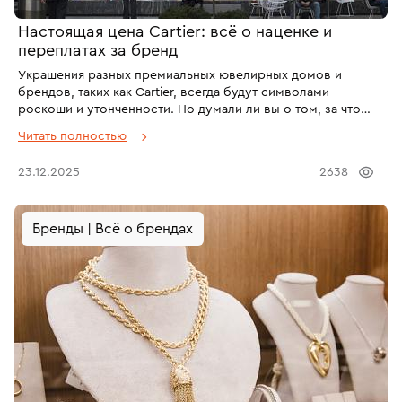
Настоящая цена Cartier: всё о наценке и
переплатах за бренд
Украшения разных премиальных ювелирных домов и
брендов, таких как Cartier, всегда будут символами
роскоши и утонченности. Но думали ли вы о том, за что
именно вы платите, покупая брендовое изделие: за сам
Читать полностью
аксессуар, или же за имя бренда? Чаще всего цена
готового украшения в разы превышает сумму,
23.12.2025
2638
потраченную на его изготовление. На примере всемирно
известного бренда Cartier разберёмся, сколько на самом
деле стоят такие изделия и почему в комиссионных
Бренды | Всё о брендах
магазинах оригинальные брендовые украшения можно
приобрести дешевле.