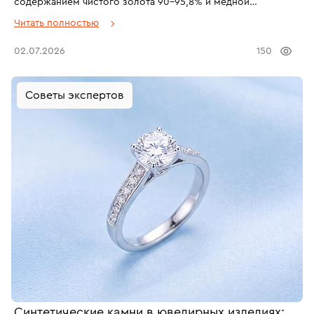
содержанием чистого золота 90–95,8% и медной
лигатурой. Дает характерный насыщенно-желтый оттенок с
Читать полностью
теплым красноватым отливом. В современных ювелирных
салонах не встречается — используется для
02.07.2026
150
инвестиционных монет, царских регалий и антикварных
украшений.
Советы экспертов
Синтетические камни в ювелирных изделиях: