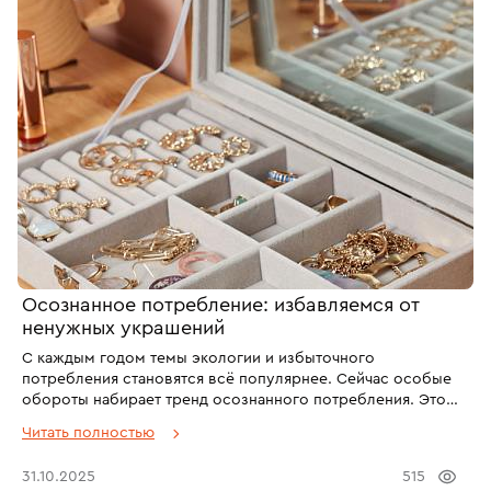
душе близкому человеку в качестве подарка. В этой статье
разберём, какие камни станут прекрасным талисманом для
Козерога, а каких минералов представителям земной
стихии лучше избегать.
Осознанное потребление: избавляемся от
ненужных украшений
С каждым годом темы экологии и избыточного
потребления становятся всё популярнее. Сейчас особые
обороты набирает тренд осознанного потребления. Это
подход к покупке вещи, который заставляет задуматься,
Читать полностью
действительно ли она нужна, или желание ее приобрести –
импульс и влияние рекламы. А еще – о расхламлении и
31.10.2025
515
хранении дома только нужного. Мы разберем, как связаны