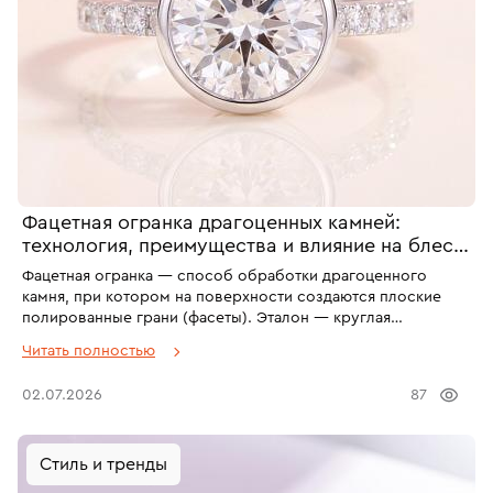
Фацетная огранка драгоценных камней:
технология, преимущества и влияние на блеск
изделия
Фацетная огранка — способ обработки драгоценного
камня, при котором на поверхности создаются плоские
полированные грани (фасеты). Эталон — круглая
бриллиантовая огранка с 57 фасетами. Фасеты преломляют
Читать полностью
и отражают свет, создавая блеск, игру света и дисперсию
(радужные блики). Качество огранки оценивается по шкале
02.07.2026
87
Excellent (Отлично) → Poor (Неудовлетворительно) и влияет
на стоимость камня на 30–40%.
Стиль и тренды