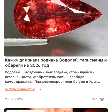
Камни для знака зодиака Водолей: талисманы и
обереги на 2026 год
Водолей — воздушный знак зодиака, стремящийся к
независимости, изобретательности и свободе
самовыражения. Планеты-покровители Сатурн и Уран
наделяют представителей этого знака дисциплиной,
Читать полностью
стратегическим мышлением и тягой к новаторству.
Водолеев часто называют интеллектуалами и борцами за
27.02.2026
397
справедливость, поскольку они склонны к глубокому
анализу и отстаивают собственные принципы и идеалы.