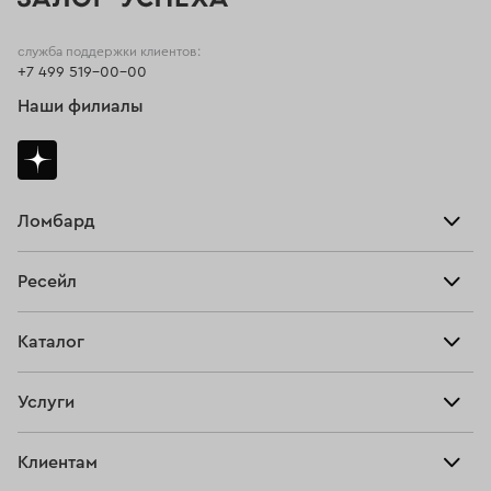
служба поддержки клиентов:
+7 499 519-00-00
Наши филиалы
Ломбард
Взять займ
Ресейл
Прайс-лист
Главная
Каталог
Тарифы
Продать
Все изделия
Скупка
Услуги
Купить
Кольца
Ювелирная мастерская
Взять займ
Клиентам
Серьги