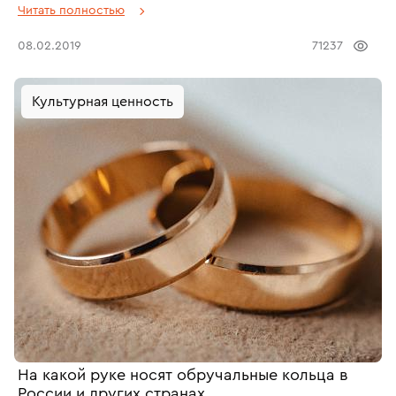
и безмерно уважаемая элита мира драгоценностей дружно
Читать полностью
опешит и впадёт в многозначительное безмолвие. На каком
пальце носить кольцо, чтобы показать обществу некий
08.02.2019
71237
символ или скрытый смысл – это исключительно
отечественная идея, к сожалению, основательно
искажённая влиянием криминальных авторитетов.
Культурная ценность
На какой руке носят обручальные кольца в
России и других странах