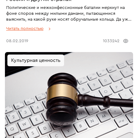
Политические и межконфессионные баталии меркнут на
фоне споров между милыми дамами, пытающимися
выяснить, на какой руке носят обручальные кольца. Да уж,
символ любви и семейного счастья и правда может стать
Читать полностью
причиной нешуточных страстей, это же какие сложные
решения предстоит принять! Какое кольцо, с чем носить,
08.02.2019
1033242
можно ли с помолвочными, а если снимать, а на другом
пальце или вообще на другой руке? Есть даже популярные
притчи, объясняющие, почему обручальное кольцо носят
Культурная ценность
именно на безымянных пальцах – мол, не разомкнуть их
вовек, если сложить руки особым образом.