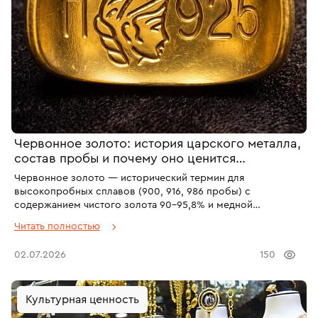
Червонное золото: история царского металла,
состав пробы и почему оно ценится
коллекционерами
Червонное золото — исторический термин для
высокопробных сплавов (900, 916, 986 пробы) с
содержанием чистого золота 90–95,8% и медной
лигатурой. Дает характерный насыщенно-желтый оттенок с
Читать полностью
теплым красноватым отливом. В современных ювелирных
салонах не встречается — используется для
02.07.2026
150
инвестиционных монет, царских регалий и антикварных
украшений.
Культурная ценность