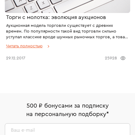
Торги с молотка: эволюция аукционов
Аукционная модель торговли существует с древних
времен. По популярности такой вид торговли сильно
уступал классике вроде шумных рыночных торгов, а товар,
который сбывали “с молотка”, как правило уже был в
Читать полностью
употреблении. Но первые упоминания аукционов
датированы, ни много ни мало, 500 годом до нашей эры.
29.12.2017
25928
Первые прото-аукционы древнего мира не отличались
гуманностью.
500 ₽ бонусами за подписку
на персональную подборку
*
Ваш e-mail