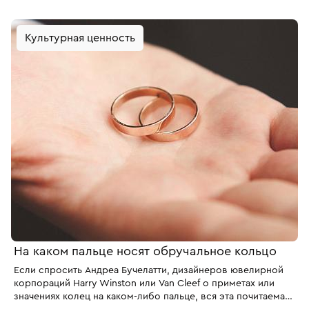
универсальный подарок… но не для всех. Разбираемся,
кому можно дарить золото в исламе, а для кого это будет
Культурная ценность
жестом оскорбления и неуважения.
На каком пальце носят обручальное кольцо
Если спросить Андреа Бучелатти, дизайнеров ювелирной
корпораций Harry Winston или Van Cleef о приметах или
значениях колец на каком-либо пальце, вся эта почитаемая