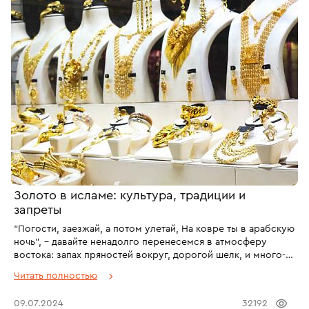
Золото в исламе: культура, традиции и
запреты
“Погости, заезжай, а потом улетай, На ковре ты в арабскую
ночь”, – давайте ненадолго перенесемся в атмосферу
востока: запах пряностей вокруг, дорогой шелк, и много-
много золота. Сложно себе представить восточную
Читать полностью
женщину, которая не украсила бы себя золотым
ожерельем, браслетами, кольцами и серьгами. Золото в
09.07.2024
32192
исламе играет огромное значение: это и дань уважения, и