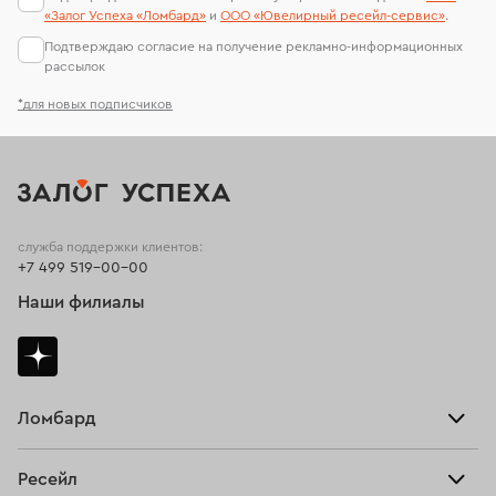
«Залог Успеха «Ломбард»
и
ООО «Ювелирный ресейл-сервиc»
.
Подтверждаю согласие на получение рекламно-информационных
рассылок
*для новых подписчиков
служба поддержки клиентов:
+7 499 519-00-00
Наши филиалы
Ломбард
Взять займ
Ресейл