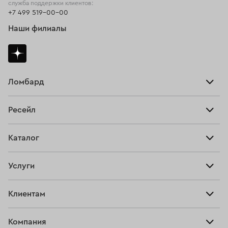
служба поддержки клиентов:
+7 499 519-00-00
Наши филиалы
Ломбард
Взять займ
Ресейл
Прайс-лист
Главная
Каталог
Тарифы
Продать
Все изделия
Скупка
Услуги
Купить
Кольца
Ювелирная мастерская
Взять займ
Клиентам
Серьги
Прочие услуги
Оплатить проценты
Браслеты
Компания
О нас