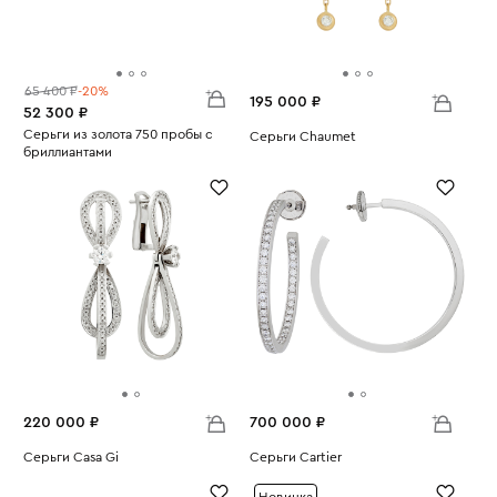
65 400 ₽
-20%
195 000 ₽
52 300 ₽
Серьги из золота 750 пробы с
Серьги Chaumet
бриллиантами
Вес:
2.36
Вес:
2.32
220 000 ₽
700 000 ₽
Серьги Casa Gi
Серьги Cartier
Вес:
13.03
Вес:
13.28
Новинка