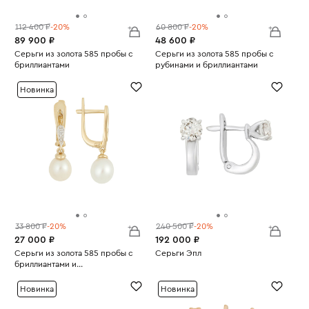
112 400 ₽
-20%
60 800 ₽
-20%
89 900 ₽
48 600 ₽
Серьги из золота 585 пробы с
Серьги из золота 585 пробы с
бриллиантами
рубинами и бриллиантами
Вес:
4.86
Вес:
3.67
Новинка
33 800 ₽
-20%
240 500 ₽
-20%
27 000 ₽
192 000 ₽
Серьги из золота 585 пробы с
Серьги Эпл
бриллиантами и
Вес:
3.15
Вес:
культивированным жемчугом
2.55
Новинка
Новинка