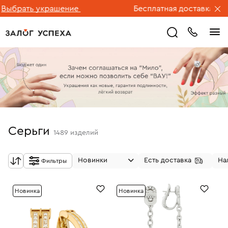
ать украшение
Бесплатная доставка ювелирн
Серьги
1489
изделий
Новинки
Есть доставка
На
Фильтры
Новинка
Новинка