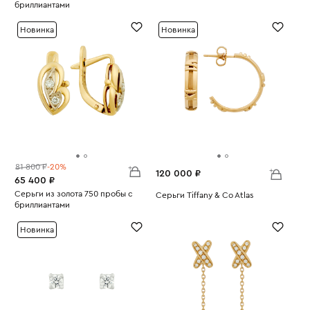
бриллиантами
Вес:
8.98
Вес:
5.55
Новинка
Новинка
81 800 ₽
-20%
120 000 ₽
65 400 ₽
Серьги из золота 750 пробы с
Серьги Tiffany & Co Atlas
бриллиантами
Вес:
7.94
Вес:
4.2
Новинка