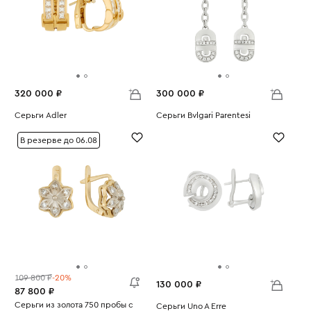
320 000 ₽
300 000 ₽
Серьги Adler
Серьги Bvlgari Parentesi
Вес:
18.04
Вес:
16.47
В резерве до 06.08
109 800 ₽
-20%
130 000 ₽
87 800 ₽
Серьги из золота 750 пробы с
Серьги Uno A Erre