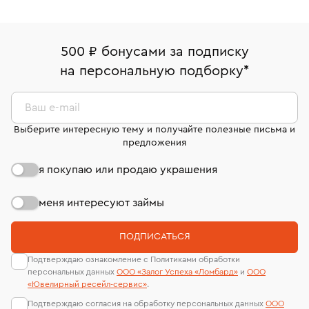
Серьги пусеты (гвоздики) из белого золота
Золотые серьги пусеты (гвоздики) с бриллиантами
500 ₽ бонусами за подписку
Золотые серьги пусеты (гвоздики)
Серьги Cartier
на персональную подборку
*
Серьги Tiffany & Co
Серьги Bvlgari
Серьги Chopard
Ваш e-mail
Серьги дорожка с бриллиантами
Выберите интересную тему и получайте полезные письма и
предложения
Серьги с белым топазом
Серьги с рубином
я покупаю или продаю украшения
Серьги с топазом и бриллиантами
Серьги с турмалином
Серьги с сапфиром
меня интересуют займы
Серьги с раухтопазом
Серьги дорожки
ПОДПИСАТЬСЯ
Серьги с розовым кварцем
Серьги с фианитом
Подтверждаю ознакомление с Политиками обработки
персональных данных
ООО «Залог Успеха «Ломбард»
и
ООО
Серьги с танзанитом
Серьги с французским замком
«Ювелирный ресейл-сервиc»
.
Подтверждаю согласия на обработку персональных данных
ООО