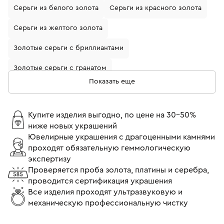
Серьги из белого золота
Серьги из красного золота
Серьги из желтого золота
Золотые серьги с бриллиантами
Золотые серьги с гранатом
Показать еще
Золотые серьги с жемчугом
Золотые серьги с изумрудом
Купите изделия выгодно, по цене на 30-50%
ниже новых украшений
Золотые серьги с рубином
Ювелирные украшения с драгоценными камнями
проходят обязательную геммологическую
Серьги из белого золота с бриллиантами
экспертизу
Серьги пусеты (гвоздики)
Серьги с бриллиантами
Проверяется проба золота, платины и серебра,
проводится сертификация украшения
Серьги 750 пробы
Все изделия проходят ультразвуковую и
механическую профессиональную чистку
Серьги пусеты (гвоздики) с бриллиантами