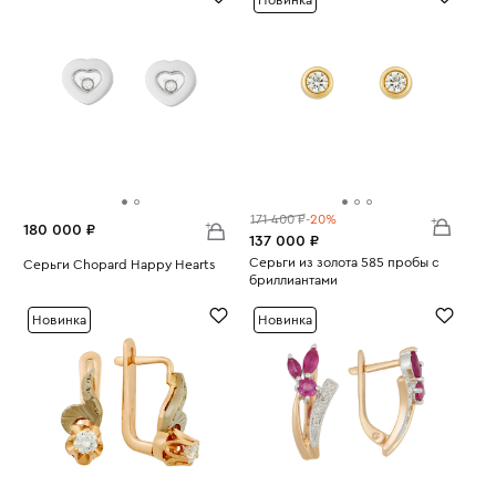
171 400 ₽
-20%
180 000 ₽
137 000 ₽
Серьги из золота 585 пробы с
Серьги Chopard Happy Hearts
бриллиантами
Вес:
7.75
Вес:
3.46
Новинка
Новинка