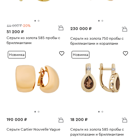
64 000 ₽
-20%
230 000 ₽
51 200 ₽
Серьги из золота 585 пробы с
Серьги из золота 750 пробы с
бриллиантами
бриллиантами и кораллами
Вес:
3.28
Вес:
19.55
Новинка
Новинка
190 000 ₽
18 200 ₽
Серьги Cartier Nouvelle Vague
Серьги из золота 585 пробы с
Вес:
12.2
раухтопазами и бриллиантами
Вес:
2.11