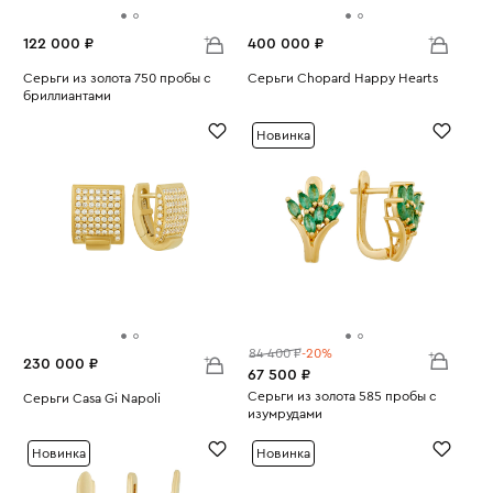
122 000 ₽
400 000 ₽
Серьги из золота 750 пробы с
Серьги Chopard Happy Hearts
бриллиантами
Вес:
19.5
Вес:
10.4
Новинка
84 400 ₽
-20%
230 000 ₽
67 500 ₽
Серьги из золота 585 пробы с
Серьги Casa Gi Napoli
изумрудами
Вес:
10.07
Вес:
4.86
Новинка
Новинка