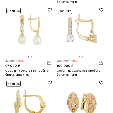
бриллиантами
Вес:
2.36
Вес:
3.46
Новинка
Новинка
33 800 ₽
-20%
126 000 ₽
-20%
27 000 ₽
100 000 ₽
Серьги из золота 585 пробы с
Серьги из золота 585 пробы с
бриллиантами и
бриллиантами
Вес:
культивированным жемчугом
2.55
Вес:
2.38
Новинка