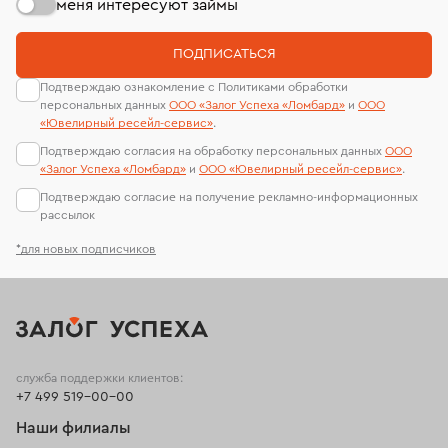
меня интересуют займы
ПОДПИСАТЬСЯ
Подтверждаю ознакомление с Политиками обработки
персональных данных
ООО «Залог Успеха «Ломбард»
и
ООО
«Ювелирный ресейл-сервиc»
.
Подтверждаю согласия на обработку персональных данных
ООО
«Залог Успеха «Ломбард»
и
ООО «Ювелирный ресейл-сервиc»
.
Подтверждаю согласие на получение рекламно-информационных
рассылок
*для новых подписчиков
служба поддержки клиентов:
+7 499 519-00-00
Наши филиалы