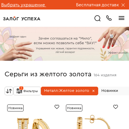
ать украшение
Бесплатная доставка ювелирн
Серьги из желтого золота
164
изделия
1
Металл:
Желтое золото
Новинки
Фильтры
Новинка
Новинка