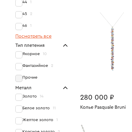
44
1
Размеры:
Вес:
В КОРЗИНУ
45
2
45
46
1
Посмотреть все
Тип плетения
Якорное
10
Фантазийное
2
Прочие
Металл
280 000 ₽
Золото
14
Колье Pasquale Bruni
Белое золото
11
Размеры:
Вес:
Желтое золото
1
В КОРЗИНУ
42
Красное золото
2