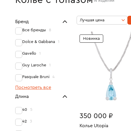
Колье с топазом
14
изделий
Лучшая цена
Бренд
Все бренды
8
Новинка
Dolce & Gabbana
1
Gavello
1
Guy Laroche
1
Pasquale Bruni
4
Посмотреть все
Длина
40
5
350 000 ₽
42
3
Колье Utopia