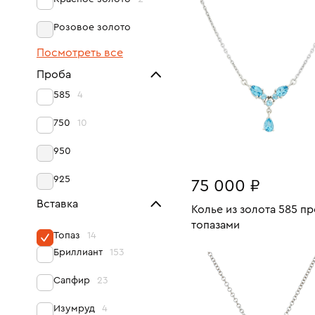
Розовое золото
Посмотреть все
Проба
585
4
750
10
950
925
75 000 ₽
Вставка
Колье из золота 585 п
топазами
Топаз
14
Размеры:
Вес:
Бриллиант
153
В КОРЗИНУ
44
Сапфир
23
Изумруд
4