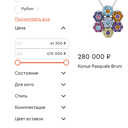
Рубин
11
Посмотреть все
Цена
От
До
280 000 ₽
Колье Pasquale Bruni
Состояние
Размеры:
Вес:
В КОРЗИНУ
Как новое
2
Для кого
40
Очень хорошее
Для женщин
14
12
Стиль
Унисекс
Посмотреть все
Комплектация
Геометрия
3
Цвет вставок
Дизайнерский
Коробка
1
7
Документы
Белый
5
Посмотреть все