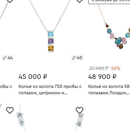
В резерве до 08.0
44
40
97 900 ₽
-50%
45 000 ₽
48 900 ₽
робы с
Колье из золота 750 пробы с
Колье из золота 5
топазом, цитрином и
топазами Лондон,
аметистом
аметистами и раух
8.15
Размеры:
Вес:
2.76
Размеры:
Вес:
СООБЩИТЬ О С
В КОРЗИНУ
РЕЗЕРВА
40
40