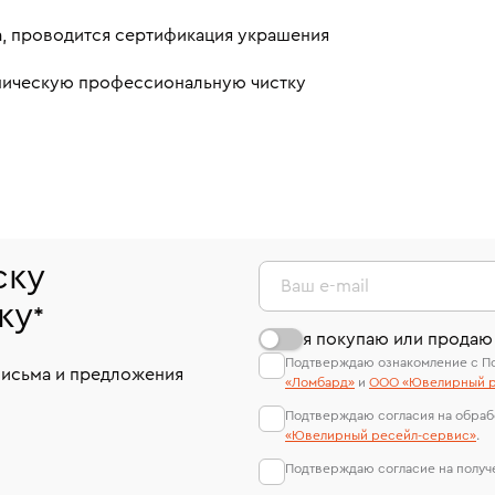
а, проводится сертификация украшения
аническую профессиональную чистку
ску
Ваш e-mail
ку
*
я покупаю или продаю
Подтверждаю ознакомление с П
письма и предложения
«Ломбард»
и
ООО «Ювелирный р
Подтверждаю согласия на обраб
«Ювелирный ресейл-сервиc»
.
Подтверждаю согласие на полу