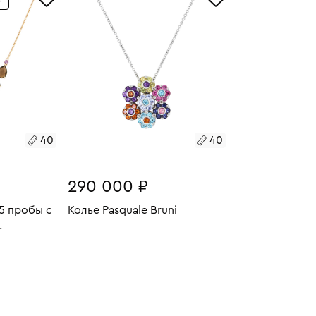
8
40
40
40
290 000 ₽
85 пробы с
Колье Pasquale Bruni
Размеры:
Вес:
14.2
топазами
В КОРЗИНУ
7.52
НЯТИИ
40