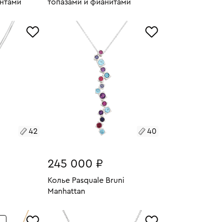
антами
топазами и фианитами
11.43
Размеры:
Вес:
4.41
У
В КОРЗИНУ
50
42
40
245 000 ₽
Колье Pasquale Bruni
Manhattan
13.66
У
Размеры:
Вес:
14.96
В КОРЗИНУ