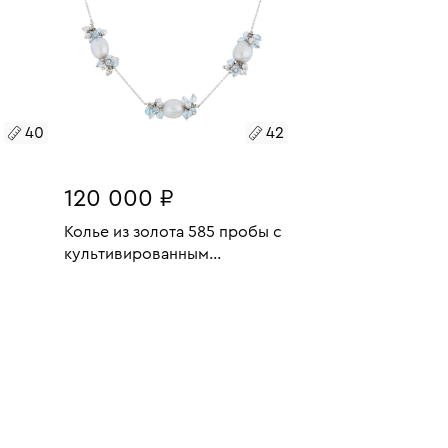
40
42
120 000 ₽
Колье из золота 585 пробы с
культивированным
13.98
жемчугом и топазами
Размеры:
Вес:
17.76
В КОРЗИНУ
42