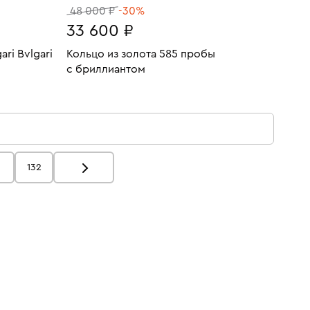
48 000 ₽
-30%
33 600 ₽
ari Bvlgari
Кольцо из золота 585 пробы
с бриллиантом
5.68
У
Размеры:
Вес:
2.7
В КОРЗИНУ
17
132