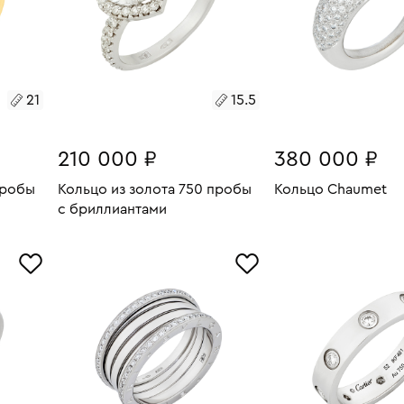
21
15.5
210 000 ₽
380 000 ₽
пробы
Кольцо из золота 750 пробы
Кольцо Chaumet
с бриллиантами
Размеры:
Вес:
В КОРЗИН
19.68
Размеры:
Вес:
2.79
СООБЩИТЬ О СНЯТИИ
16.5
РЕЗЕРВА
15.5