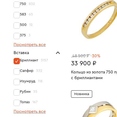
750
832
583
65
500
12
375
3
Посмотреть все
Вставка
48 500 ₽
-30%
Бриллиант
3157
33 900 ₽
Сапфир
332
Кольцо из золота 750 
с бриллиантами
Изумруд
118
Размеры:
Вес:
В КОРЗИНУ
Рубин
35
Новинка
17
Топаз
167
Посмотреть все