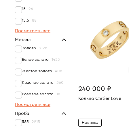
Размеры:
Вес:
В КОРЗИНУ
15
26
17.5
15.5
88
Посмотреть все
Металл
Золото
3128
Белое золото
1453
Желтое золото
408
Красное золото
560
240 000 ₽
Розовое золото
18
Кольцо Cartier Love
Посмотреть все
Размеры:
Вес:
В КОРЗИНУ
Проба
17.5
585
2215
Новинка