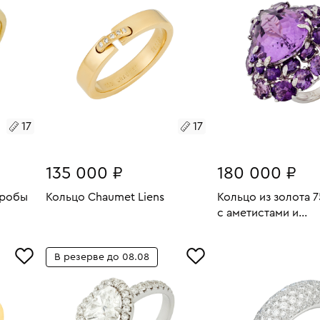
17
17
135 000 ₽
180 000 ₽
пробы
Кольцо Chaumet Liens
Кольцо из золота 
с аметистами и
Размеры:
Вес:
6.24
бриллиантами
В КОРЗИНУ
2.28
Размеры:
Вес:
17
В КОРЗИН
В резерве до 08.08
17.5