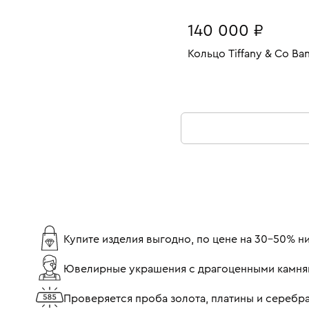
140 000 ₽
Кольцо Tiffany & Co Ba
Размеры:
Вес:
В КОРЗИНУ
17.5
Купите изделия выгодно, по цене на 30-50% 
Ювелирные украшения с драгоценными камня
Проверяется проба золота, платины и серебр