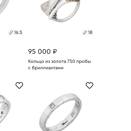
16.5
18
95 000 ₽
Кольцо из золота 750 пробы
с бриллиантами
7.78
У
Размеры:
Вес:
9.02
В КОРЗИНУ
18