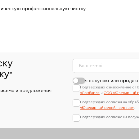
аническую профессиональную чистку
ску
Ваш e-mail
ку
*
я покупаю или продаю
Подтверждаю ознакомление с П
письма и предложения
«Ломбард»
и
ООО «Ювелирный р
Подтверждаю согласия на обраб
«Ювелирный ресейл-сервиc»
.
Подтверждаю согласие на полу