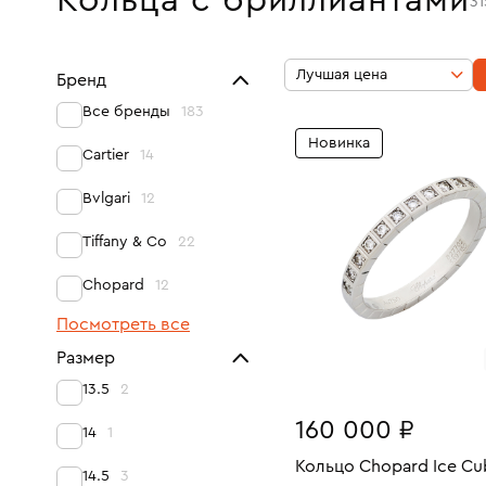
Кольца с бриллиантами
3
Лучшая цена
Бренд
Все бренды
183
Новинка
Cartier
14
Bvlgari
12
Tiffany & Co
22
Chopard
12
Посмотреть все
Размер
13.5
2
160 000 ₽
14
1
Кольцо Chopard Ice Cu
14.5
3