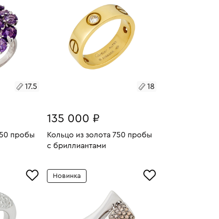
17.5
18
135 000 ₽
750 пробы
Кольцо из золота 750 пробы
с бриллиантами
23.58
Размеры:
Вес:
8.95
СООБЩИТЬ О СНЯТИИ
У
РЕЗЕРВА
Новинка
18