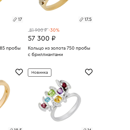
17
17.5
81 900 ₽
-30%
57 300 ₽
585 пробы
Кольцо из золота 750 пробы
с бриллиантами
4.6
Размеры:
Вес:
3.77
У
В КОРЗИНУ
Новинка
17.5