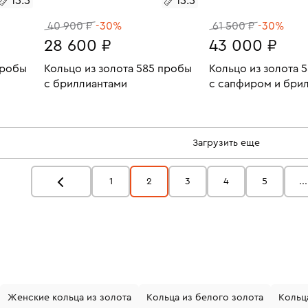
15.5
15.5
40 900 ₽
-30%
61 500 ₽
-30%
28 600 ₽
43 000 ₽
пробы
Кольцо из золота 585 пробы
Кольцо из золота 
с бриллиантами
с сапфиром и бри
4.27
Размеры:
Вес:
2.07
Размеры:
Вес:
В КОРЗИНУ
В КОРЗИН
15.5
18.5
Загрузить еще
1
2
3
4
5
...
Женские кольца из золота
Кольца из белого золота
Кольц