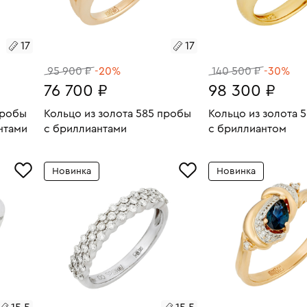
17
17
95 900 ₽
-20%
140 500 ₽
-30%
76 700 ₽
98 300 ₽
пробы
Кольцо из золота 585 пробы
Кольцо из золота 
нтами
с бриллиантами
с бриллиантом
2.1
Размеры:
Вес:
6.21
Размеры:
Вес:
В КОРЗИНУ
В КОРЗИН
Новинка
Новинка
17
17