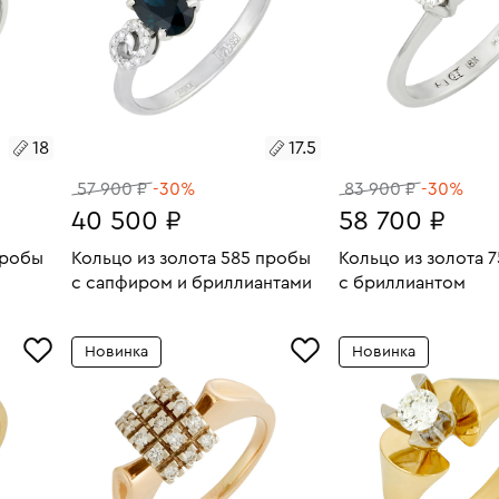
18
17.5
57 900 ₽
-30%
83 900 ₽
-30%
40 500 ₽
58 700 ₽
пробы
Кольцо из золота 585 пробы
Кольцо из золота 
с сапфиром и бриллиантами
с бриллиантом
3.83
Размеры:
Вес:
2.07
Размеры:
Вес:
В КОРЗИНУ
В КОРЗИН
Новинка
Новинка
17.5
16.5