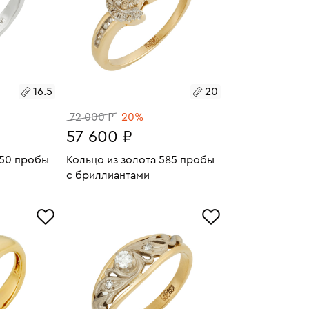
16.5
20
72 000 ₽
-20%
57 600 ₽
750 пробы
Кольцо из золота 585 пробы
с бриллиантами
2.85
Размеры:
Вес:
4.43
У
В КОРЗИНУ
20