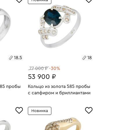
Новинка
16.5
18.5
18
77 000 ₽
-30%
53 900 ₽
585 пробы
Кольцо из золота 585 пробы
с сапфиром и бриллиантами
3.72
Размеры:
Вес:
2.62
У
В КОРЗИНУ
Новинка
18