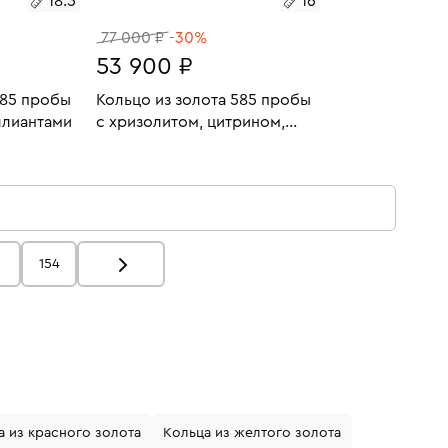
18.5
16
77 000 ₽
-30%
53 900 ₽
585 пробы
Кольцо из золота 585 пробы
ллиантами
с хризолитом, цитрином,
аметистом, родолитами,
3.63
Размеры:
Вес:
5.31
топазом и бриллиантами
У
В КОРЗИНУ
16
154
а из красного золота
Кольца из желтого золота