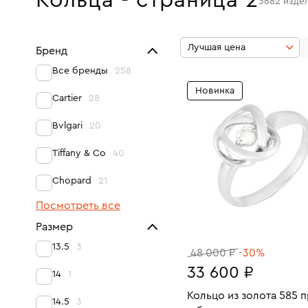
Кольца - страница 2
3682
изде
Лучшая цена
Бренд
Все бренды
258
Новинка
Cartier
28
Bvlgari
20
Tiffany & Co
40
Chopard
21
Посмотреть все
Размер
13.5
3
48 000 ₽
-30%
33 600 ₽
14
1
Кольцо из золота 585 
14.5
3