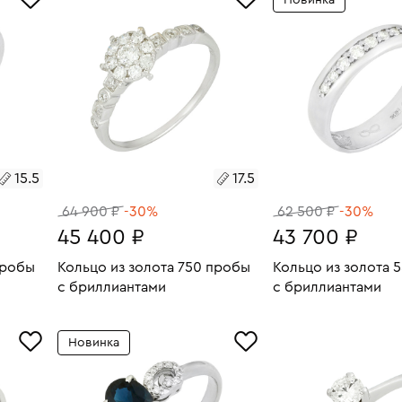
Новинка
17
16.5
15.5
17.5
64 900 ₽
-30%
62 500 ₽
-30%
45 400 ₽
43 700 ₽
пробы
Кольцо из золота 750 пробы
Кольцо из золота 
с бриллиантами
с бриллиантами
1.91
Размеры:
Вес:
2.38
Размеры:
Вес:
В КОРЗИНУ
В КОРЗИН
Новинка
17.5
18.5