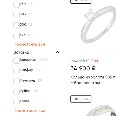
Новинка
17
750
932
583
66
500
12
375
5
Посмотреть все
Вставка
Бриллиант
3193
49 900 ₽
-30%
34 900 ₽
Сапфир
331
Кольцо из золота 585 
Изумруд
119
с бриллиантом
Рубин
35
Размеры:
Вес:
В КОРЗИНУ
Новинка
15.5
Топаз
168
Посмотреть все