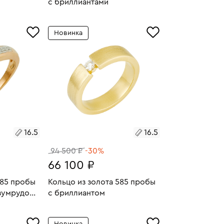
с бриллиантами
4.25
Размеры:
Вес:
4.06
У
В КОРЗИНУ
Новинка
17
16.5
16.5
94 500 ₽
-30%
66 100 ₽
585 пробы
Кольцо из золота 585 пробы
изумрудом
с бриллиантом
2.46
Размеры:
Вес:
6
У
В КОРЗИНУ