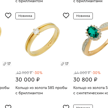
с бриллиантом
с бриллиантами
2.7
Размеры:
Вес:
2.93
Размеры:
Вес:
В КОРЗИНУ
В КОРЗИН
Новинка
Новинка
17.5
18.5
17
17
42 900 ₽
-30%
44 000 ₽
-30%
30 000 ₽
30 800 ₽
пробы
Кольцо из золота 585 пробы
Кольцо из золота 
с бриллиантом
с синтетическим 
и бриллиантами
2.58
Размеры:
Вес:
2.56
Размеры:
Вес:
В КОРЗИНУ
В КОРЗИН