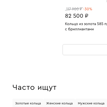
117 900 ₽
-30%
82 500 ₽
Кольцо из золота 585 
с бриллиантами
Размеры:
Вес:
В КОРЗИНУ
15.5
Часто ищут
Золотые кольца
Женские кольца
Мужские кольца