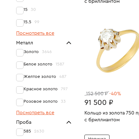
с бриллиантом
15
30
Размеры:
Вес:
В КОРЗИНУ
17
15.5
99
Посмотреть все
Металл
Золото
3646
Белое золото
1587
Желтое золото
487
Красное золото
797
152 500 ₽
-40%
91 500 ₽
Розовое золото
33
Посмотреть все
Кольцо из золота 750 
с бриллиантом
Проба
Размеры:
Вес:
585
2630
В КОРЗИНУ