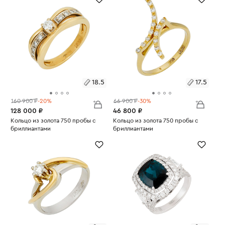
18.5
17.5
160 900 ₽
-20%
66 900 ₽
-30%
128 000 ₽
46 800 ₽
Размеры:
Кольцо из золота 750 пробы с
Размеры:
Кольцо из золота 750 пробы с
бриллиантами
бриллиантами
Вес:
6.99
Вес:
3.24
18.5
17.5