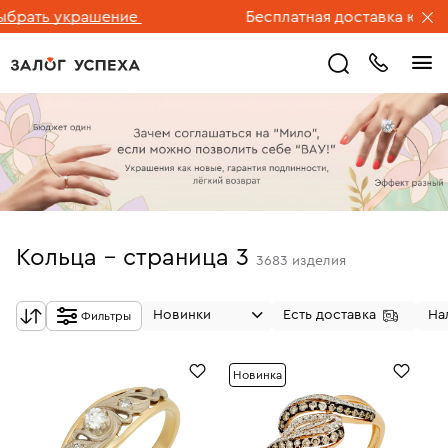
 украшение
Бесплатная доставка ювелирных 
Кольца - страница 3
3683
изделия
Новинки
Есть доставка
На
Фильтры
Новинка