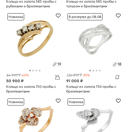
Размеры:
Кольцо из золота 585 пробы с
Размеры:
Кольцо из золота 585 пробы с
рубинами и бриллиантами
топазом и бриллиантами
Вес:
2
Вес:
2.35
17.5
17.5
Новинка
В резерве до 08.08
19
18
84 900 ₽
-40%
130 000 ₽
-30%
50 900 ₽
91 000 ₽
Размеры:
Кольцо из золота 750 пробы с
Размеры:
Кольцо из золота 750 пробы с
бриллиантами
бриллиантами
Вес:
4.36
Вес:
5.45
19
18
Новинка
Новинка