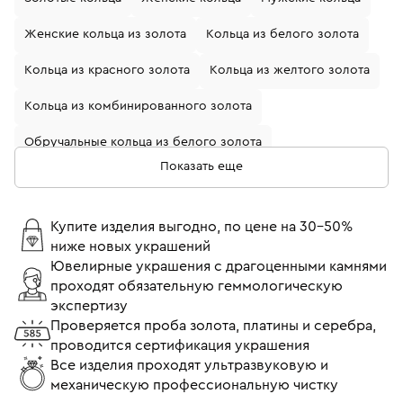
Женские кольца из золота
Кольца из белого золота
Кольца из красного золота
Кольца из желтого золота
Кольца из комбинированного золота
Обручальные кольца из белого золота
Показать еще
Кольца с бриллиантами
Золотые кольца с бриллиантом
Купите изделия выгодно, по цене на 30-50%
ниже новых украшений
Кольца из белого золота с бриллиантом
Ювелирные украшения с драгоценными камнями
проходят обязательную геммологическую
Обручальные кольца из желтого золота
экспертизу
Обручальные кольца с бриллиантами
Проверяется проба золота, платины и серебра,
проводится сертификация украшения
Кольца помолвочные с бриллиантом
Все изделия проходят ультразвуковую и
механическую профессиональную чистку
Кольца 17 размера
Кольца 18 размера
Тонкие кольца