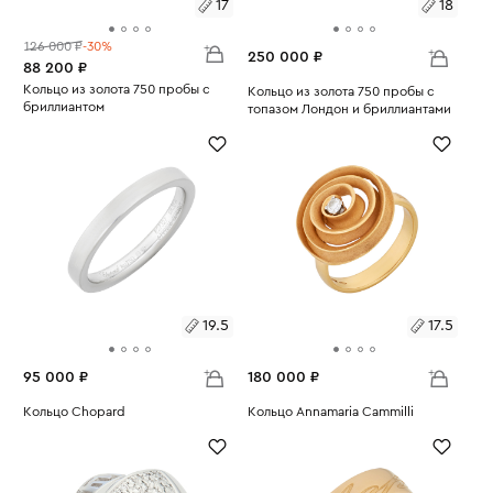
17
18
126 000 ₽
-30%
250 000 ₽
88 200 ₽
Размеры:
Кольцо из золота 750 пробы с
Размеры:
Кольцо из золота 750 пробы с
бриллиантом
топазом Лондон и бриллиантами
Вес:
5.65
17
Вес:
8.1
18
19.5
17.5
95 000 ₽
180 000 ₽
Размеры:
Кольцо Chopard
Размеры:
Кольцо Annamaria Cammilli
Вес:
5.85
Вес:
6.51
19.5
17.5