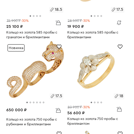
18.5
17.5
35 900 ₽
-30%
28 500 ₽
-30%
25 100 ₽
19 900 ₽
Размеры:
Кольцо из золота 585 пробы с
Размеры:
Кольцо из золота 585 пробы с
гранатом и бриллиантами
бриллиантами
Вес:
2.68
Вес:
1.67
18.5
17.5
Новинка
17.5
18
80 900 ₽
-30%
650 000 ₽
56 600 ₽
Размеры:
Кольцо из золота 750 пробы с
Размеры:
Кольцо из золота 750 пробы с
бриллиантом
рубинами и бриллиантами
Вес:
4.36
18
Вес:
26.26
17.5