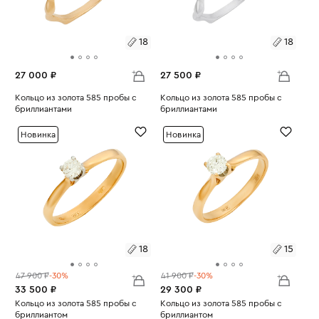
18
18
27 000 ₽
27 500 ₽
Размеры:
Кольцо из золота 585 пробы с
Размеры:
Кольцо из золота 585 пробы с
бриллиантами
бриллиантами
Вес:
2.49
Вес:
2.6
18
18
Новинка
Новинка
18
15
47 900 ₽
-30%
41 900 ₽
-30%
33 500 ₽
29 300 ₽
Размеры:
Кольцо из золота 585 пробы с
Размеры:
Кольцо из золота 585 пробы с
бриллиантом
бриллиантом