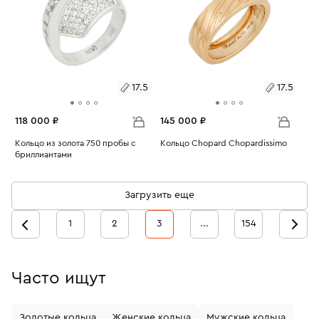
17.5
17.5
118 000 ₽
145 000 ₽
Размеры:
Кольцо из золота 750 пробы с
Размеры:
Кольцо Chopard Chopardissimo
бриллиантами
Вес:
8.2
Вес:
8.75
17.5
17.5
Загрузить еще
1
2
3
...
154
Часто ищут
Золотые кольца
Женские кольца
Мужские кольца