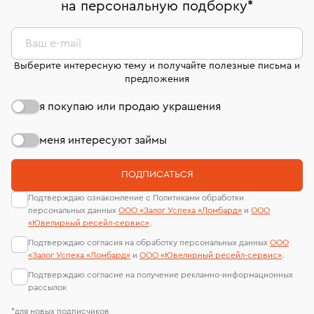
на персональную подборку
*
Кольца с гранатом
Кольца-дорожка
Ваш e-mail
Кольца размера 13,5
Мужские кольца из белого золота
Выберите интересную тему и получайте полезные письма и
предложения
Кольца с бирюзой
я покупаю или продаю украшения
Кольца с изумрудом и бриллиантами
Кольца с топазом из золота
меня интересуют займы
Кольца дорожки с бриллиантами
Кольца 14 размера
ПОДПИСАТЬСЯ
Кольца с бриллиантом 585
Подтверждаю ознакомление с Политиками обработки
персональных данных
ООО «Залог Успеха «Ломбард»
и
ООО
Кольца с овальными бриллиантами
Кольцо с опалом
«Ювелирный ресейл-сервиc»
.
Подтверждаю согласия на обработку персональных данных
ООО
Кольца с аквамарином
Кольца 15 размера
«Залог Успеха «Ломбард»
и
ООО «Ювелирный ресейл-сервиc»
.
Подтверждаю согласие на получение рекламно-информационных
Женские золотые обручальные кольца
рассылок
Золотые кольца с изумрудом
*для новых подписчиков