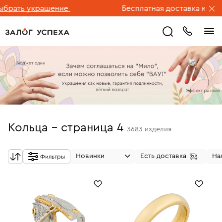
 украшение
Бесплатная доставка ювелирных 
Кольца - страница 4
3683
изделия
Новинки
Есть доставка
На
Фильтры