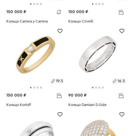
150 000 ₽
150 000 ₽
Размеры:
Кольцо Carrera y Carrera
Размеры:
Кольцо Crivelli
Вес:
7.48
Вес:
5.85
16.5
17
19.5
16.5
150 000 ₽
90 000 ₽
Размеры:
Кольцо Korloff
Размеры:
Кольцо Damiani D.Side
Вес:
7.48
Вес:
6.08
19.5
16.5