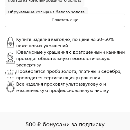
Кольца из комбинированного золота
Обручальные кольца из белого золота
Показать еще
Кольца с бриллиантами
Золотые кольца с бриллиантом
Купите изделия выгодно, по цене на 30-50%
ниже новых украшений
Кольца из белого золота с бриллиантом
Ювелирные украшения с драгоценными камнями
проходят обязательную геммологическую
Обручальные кольца из желтого золота
экспертизу
Обручальные кольца с бриллиантами
Проверяется проба золота, платины и серебра,
проводится сертификация украшения
Кольца помолвочные с бриллиантом
Все изделия проходят ультразвуковую и
механическую профессиональную чистку
Кольца 17 размера
Кольца 18 размера
Тонкие кольца
Кольца Cartier
Широкие кольца
Кольца Tiffany & Co
Кольца Bvlgari
Кольца Chopard
500 ₽ бонусами за подписку
Кольца Van Cleef & Arpels
Обручальные кольца