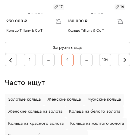
17
16
230 000 ₽
180 000 ₽
Размеры:
Кольцо Tiffany & Co T
Размеры:
Кольцо Tiffany & Co T
Вес:
1.26
Вес:
4.17
17
16
Загрузить еще
1
...
4
...
154
Часто ищут
Золотые кольца
Женские кольца
Мужские кольца
Женские кольца из золота
Кольца из белого золота
Кольца из красного золота
Кольца из желтого золота