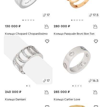
17
17.5
130 000 ₽
280 000 ₽
Размеры:
Кольцо Chopard Chopardissimo
Размеры:
Кольцо Pasquale Bruni Bon Ton
Вес:
8.72
Вес:
9.2
17
17.5
17
16.5
240 000 ₽
285 000 ₽
Размеры:
Кольцо Damiani
Размеры:
Кольцо Cartier Love
Вес:
10.66
Вес:
8.83