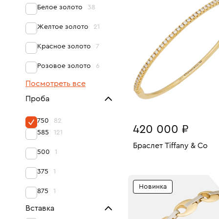
18
Белое золото
38
Желтое золото
21
Красное золото
7
Розовое золото
6
Посмотреть все
Проба
750
82
420 000 ₽
585
121
Браслет Tiffany & Co
500
1
Размеры:
Вес:
В КОРЗИНУ
375
1
17
Новинка
875
1
Вставка