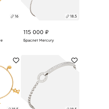
16
18.5
115 000 ₽
ve
Браслет Mercury
28.23
Размеры:
Вес:
2.29
У
В КОРЗИНУ
18.5