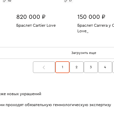
16
17
820 000 ₽
150 000 ₽
Браслет Cartier Love
Браслет Carrera y 
Love_
30.65
Размеры:
Вес:
18.34
В КОРЗИНУ
Размеры:
Вес:
17
В КОРЗИН
18.5
Загрузить еще
1
2
3
4
ниже новых украшений
ми проходят обязательную геммологическую экспертизу