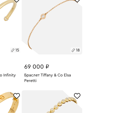
15
18
69 000 ₽
 Infinity
Браслет Tiffany & Co Elsa
Peretti
16.52
У
Размеры:
Вес:
1.37
В КОРЗИНУ
18