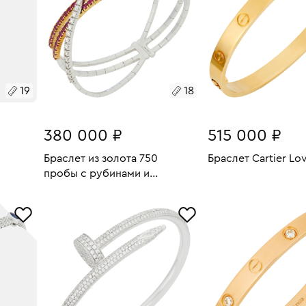
19
18
380 000 ₽
515 000 ₽
Браслет из золота 750
Браслет Cartier Lo
пробы с рубинами и
17.95
Размеры:
Вес:
бриллиантами
В КОРЗИН
Размеры:
Вес:
29.91
18
В КОРЗИНУ
18