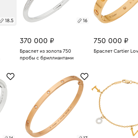
18.5
16
370 000 ₽
750 000 ₽
Браслет из золота 750
Браслет Cartier Lo
пробы с бриллиантами
Размеры:
Вес:
В КОРЗИН
11.31
Размеры:
Вес:
29.96
16
В КОРЗИНУ
16