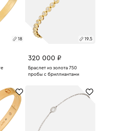
18
19.5
320 000 ₽
ve
Браслет из золота 750
пробы с бриллиантами
34.35
У
Размеры:
Вес:
23.6
В КОРЗИНУ
19.5