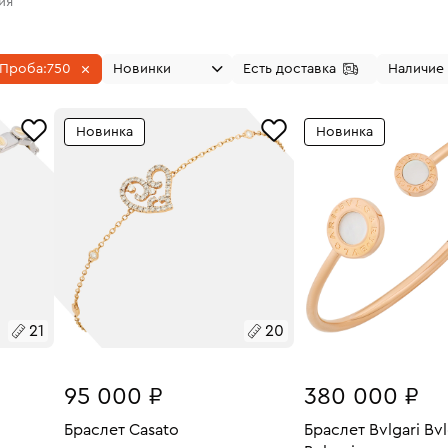
ия
Проба:
750
Новинки
Есть доставка
Наличие 
Новинка
Новинка
21
20
95 000 ₽
380 000 ₽
Браслет Casato
Браслет Bvlgari Bvl