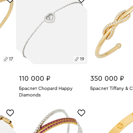
17
19
110 000 ₽
350 000 ₽
Браслет Chopard Happy
Браслет Tiffany & Co
Diamonds
13.31
Размеры:
Вес:
В КОРЗИН
Размеры:
Вес:
3.66
15
В КОРЗИНУ
19