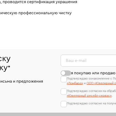
а, проводится сертификация украшения
аническую профессиональную чистку
ску
Ваш e-mail
ку
*
я покупаю или продаю
Подтверждаю ознакомление с П
письма и предложения
«Ломбард»
и
ООО «Ювелирный р
Подтверждаю согласия на обраб
«Ювелирный ресейл-сервиc»
.
Подтверждаю согласие на полу