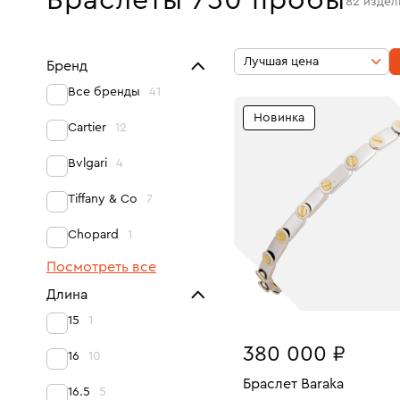
Браслеты 750 пробы
82
издел
Лучшая цена
Бренд
Все бренды
41
Новинка
Cartier
12
Bvlgari
4
Tiffany & Co
7
Chopard
1
Посмотреть все
Длина
15
1
380 000 ₽
16
10
Браслет Baraka
16.5
5