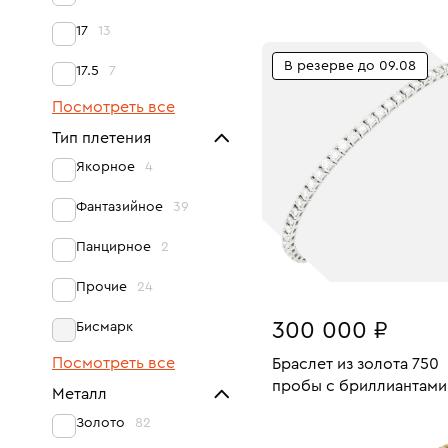
Размеры:
Вес:
В КОРЗИНУ
17
13
21
В резерве до 09.08
17.5
7
Посмотреть все
Тип плетения
Якорное
4
Фантазийное
39
Панцирное
2
Прочие
24
300 000 ₽
Бисмарк
Посмотреть все
Браслет из золота 750
пробы с бриллиантами
Металл
Размеры:
Вес:
СООБЩИТЬ О СНЯТ
Золото
82
РЕЗЕРВА