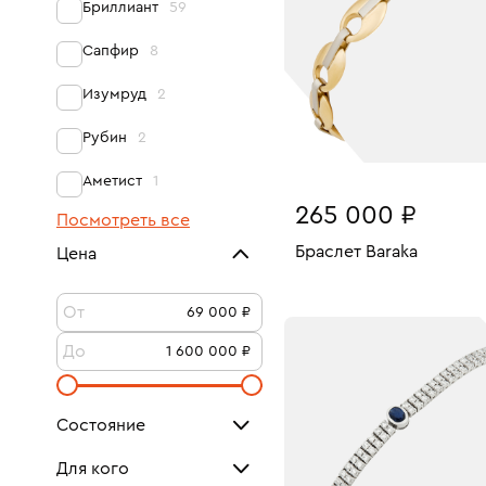
Бриллиант
59
Сапфир
8
Изумруд
2
Рубин
2
Аметист
1
265 000 ₽
Посмотреть все
Браслет Baraka
Цена
Размеры:
Вес:
В КОРЗИНУ
От
19
До
Состояние
Новое
1
Для кого