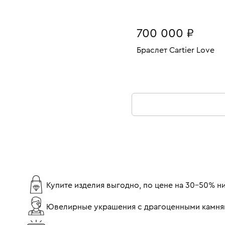
700 000 ₽
Браслет Cartier Love
Размеры:
Вес:
В КОРЗИНУ
16
Купите изделия выгодно, по цене на 30-50% 
Ювелирные украшения с драгоценными камня