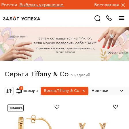
оссии.
Выбрать украшение
Бесплатная достав
Серьги Tiffany & Co
5
изделий
1
Бренд:
Tiffany & Co
Новинки
Фильтры
Новинка