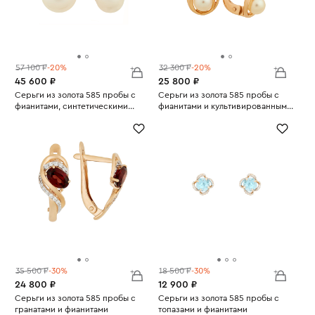
57 100 ₽
-20%
32 300 ₽
-20%
45 600 ₽
25 800 ₽
Серьги из золота 585 пробы с
Серьги из золота 585 пробы с
фианитами, синтетическими
фианитами и культивированным
Вес:
камнями и культивированным
4.56
Вес:
жемчугом
2.47
жемчугом
35 500 ₽
-30%
18 500 ₽
-30%
24 800 ₽
12 900 ₽
Серьги из золота 585 пробы с
Серьги из золота 585 пробы с
гранатами и фианитами
топазами и фианитами