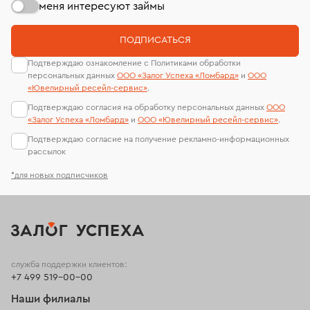
меня интересуют займы
ПОДПИСАТЬСЯ
Подтверждаю ознакомление с Политиками обработки
персональных данных
ООО «Залог Успеха «Ломбард»
и
ООО
«Ювелирный ресейл-сервиc»
.
Подтверждаю согласия на обработку персональных данных
ООО
«Залог Успеха «Ломбард»
и
ООО «Ювелирный ресейл-сервиc»
.
Подтверждаю согласие на получение рекламно-информационных
рассылок
*для новых подписчиков
служба поддержки клиентов:
+7 499 519-00-00
Наши филиалы