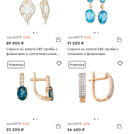
112 400 ₽
-20%
114 000 ₽
-20%
89 900 ₽
91 200 ₽
Серьги из золота 585 пробы с
Серьги из золота 585 пробы с
фианитами и синтетическими
топазами и фианитами
Вес:
опалами
8.99
Вес:
9.7
Новинка
Новинка
29 000 ₽
-20%
30 500 ₽
-20%
23 200 ₽
24 400 ₽