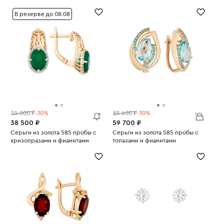
Вес:
2.72
Вес:
1.41
В резерве до 08.08
55 000 ₽
-30%
85 400 ₽
-30%
38 500 ₽
59 700 ₽
Серьги из золота 585 пробы с
Серьги из золота 585 пробы с
хризопразами и фианитами
топазами и фианитами
Вес:
3.99
Вес:
6.56