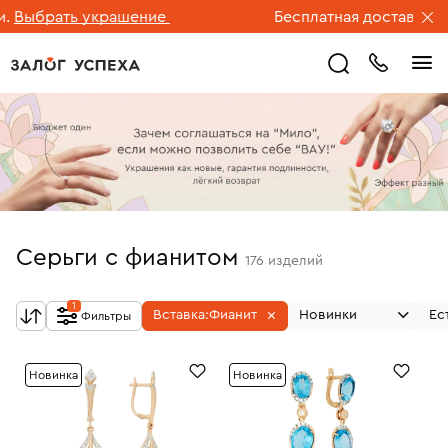
рать украшение
Бесплатная доставка ювелир
Серьги с фианитом
176
изделий
1
Вставка:
Фианит
Новинки
Ес
Фильтры
Новинка
Новинка