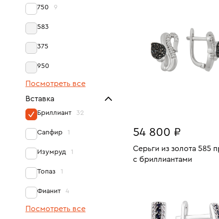
750
9
583
375
950
Посмотреть все
Вставка
Бриллиант
32
54 800 ₽
Сапфир
1
Серьги из золота 585 
Изумруд
1
с бриллиантами
Вес:
Топаз
1
В КОРЗИНУ
Фианит
4
Посмотреть все