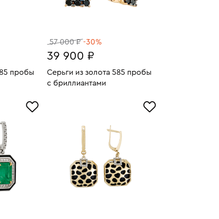
57 000 ₽
-30%
39 900 ₽
585 пробы
Серьги из золота 585 пробы
с бриллиантами
4.7
Вес:
3.59
У
В КОРЗИНУ