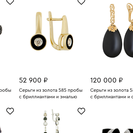
жемчугом
52 900 ₽
120 000 ₽
пробы
Серьги из золота 585 пробы
Серьги из золота 
с бриллиантами и эмалью
с бриллиантами и 
5.58
Вес:
4.78
Вес:
В КОРЗИНУ
В КОРЗИН