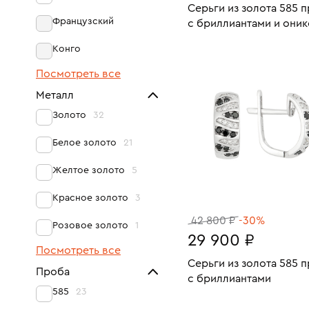
Серьги из золота 585 
Французский
с бриллиантами и они
Вес:
В КОРЗИНУ
Конго
Посмотреть все
Металл
Золото
32
Белое золото
21
Желтое золото
5
Красное золото
3
42 800 ₽
-30%
Розовое золото
1
29 900 ₽
Посмотреть все
Серьги из золота 585 
Проба
с бриллиантами
585
23
Вес:
В КОРЗИНУ