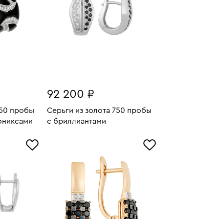
92 200 ₽
750 пробы
Серьги из золота 750 пробы
ониксами
с бриллиантами
15.79
Вес:
7.1
У
В КОРЗИНУ