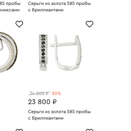
585 пробы
Серьги из золота 585 пробы
ониксами
с бриллиантами
4.44
Вес:
2.98
У
В КОРЗИНУ
34 000 ₽
-30%
23 800 ₽
Серьги из золота 585 пробы
11.57
с бриллиантами
У
Вес:
1.92
В КОРЗИНУ