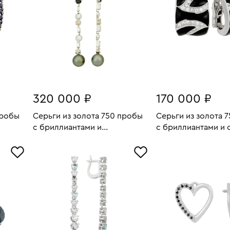
320 000 ₽
170 000 ₽
пробы
Серьги из золота 750 пробы
Серьги из золота 
с бриллиантами и
с бриллиантами и 
2
Вес:
24.55
Вес:
культивированным
В КОРЗИНУ
В КОРЗИН
жемчугом