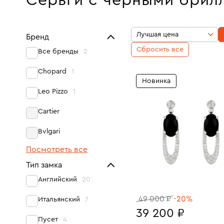
Серьги с черными брил
Лучшая цена
Бренд
Сбросить все
Все бренды
2
Chopard
1
Новинка
Leo Pizzo
1
Cartier
Bvlgari
Посмотреть все
Тип замка
Английский
20
49 000 ₽
-20%
Итальянский
7
39 200 ₽
Пусет
4