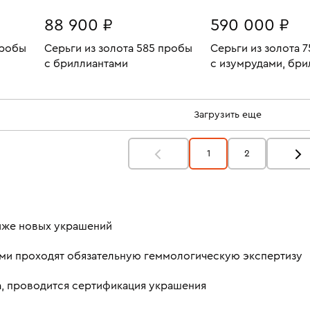
88 900 ₽
590 000 ₽
пробы
Серьги из золота 585 пробы
Серьги из золота 
с бриллиантами
с изумрудами, бри
17.57
Вес:
6.4
Вес:
и эмалью
В КОРЗИНУ
В КОРЗИН
Загрузить еще
1
2
ниже новых украшений
ми проходят обязательную геммологическую экспертизу
а, проводится сертификация украшения