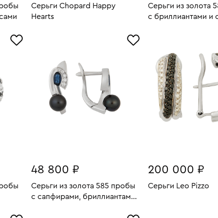
пробы
Серьги Chopard Happy
Серьги из золота 
ксами
Hearts
с бриллиантами и 
2.55
Вес:
6.64
Вес:
В КОРЗИНУ
В КОРЗИН
48 800 ₽
200 000 ₽
пробы
Серьги из золота 585 пробы
Серьги Leo Pizzo
Вес:
с сапфирами, бриллиантами
В КОРЗИН
2.59
Вес:
4.95
и культивированным
В КОРЗИНУ