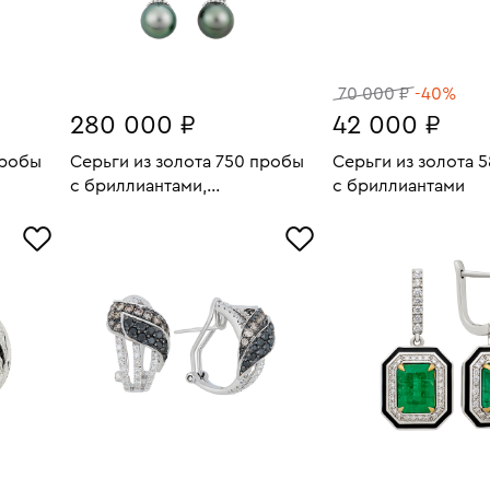
70 000 ₽
-40%
280 000 ₽
42 000 ₽
пробы
Серьги из золота 750 пробы
Серьги из золота 
с бриллиантами,
с бриллиантами
8.76
Вес:
9.77
Вес:
аквамаринами и
В КОРЗИНУ
В КОРЗИН
культивированным
жемчугом