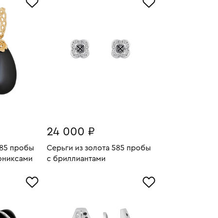
24 000 ₽
585 пробы
Серьги из золота 585 пробы
ониксами
с бриллиантами
17.83
Вес:
2.36
У
В КОРЗИНУ