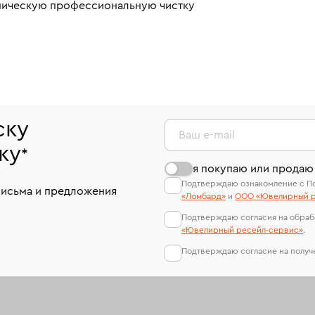
аническую профессиональную чистку
ску
Ваш e-mail
ку
*
я покупаю или продаю
Подтверждаю ознакомление с П
письма и предложения
«Ломбард»
и
ООО «Ювелирный р
Подтверждаю согласия на обраб
«Ювелирный ресейл-сервиc»
.
Подтверждаю согласие на полу