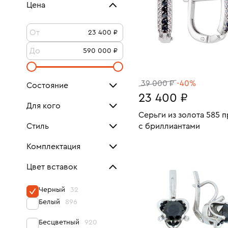
Цена
От
До
39 000 ₽
-40%
Состояние
23 400 ₽
Для кого
Как новое
9
Серьги из золота 585 
Для женщин
32
Стиль
с бриллиантами
Очень хорошее
23
Вес:
Новое
Для детей
Посмотреть все
В КОРЗИНУ
Комплектация
Геометрия
6
Документы
1
Цвет вставок
Дизайнерский
4
Коробка
1
Дорожка
Черный
32
5
Белый
896
Классика
5
Бесцветный
920