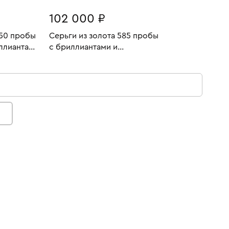
102 000 ₽
750 пробы
Серьги из золота 585 пробы
ллиантами
с бриллиантами и
9.25
Вес:
16.51
синтетическими камнями
У
В КОРЗИНУ