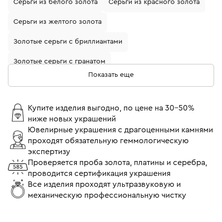
Серьги из белого золота
Серьги из красного золота
Серьги из желтого золота
Золотые серьги с бриллиантами
Золотые серьги с гранатом
Показать еще
Золотые серьги с жемчугом
Золотые серьги с изумрудом
Купите изделия выгодно, по цене на 30-50%
ниже новых украшений
Золотые серьги с рубином
Ювелирные украшения с драгоценными камнями
проходят обязательную геммологическую
Серьги из белого золота с бриллиантами
экспертизу
Серьги пусеты (гвоздики)
Серьги с бриллиантами
Проверяется проба золота, платины и серебра,
проводится сертификация украшения
Серьги 750 пробы
Все изделия проходят ультразвуковую и
механическую профессиональную чистку
Серьги пусеты (гвоздики) с бриллиантами
Серьги пусеты (гвоздики) из белого золота