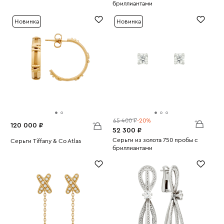
бриллиантами
Вес:
8.98
Вес:
4.2
Новинка
Новинка
65 400 ₽
-20%
120 000 ₽
52 300 ₽
Серьги из золота 750 пробы с
Серьги Tiffany & Co Atlas
бриллиантами
Вес:
7.94
Вес:
2.32