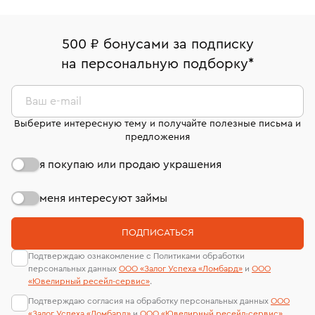
Золотые серьги пусеты (гвоздики) с бриллиантами
500 ₽ бонусами за подписку
Золотые серьги пусеты (гвоздики)
Серьги Cartier
на персональную подборку
*
Серьги Tiffany & Co
Серьги Bvlgari
Серьги Chopard
Ваш e-mail
Серьги с топазом
Выберите интересную тему и получайте полезные письма и
предложения
Серьги с изумрудами и бриллиантами
я покупаю или продаю украшения
Серьги с желтыми бриллиантами
Серьги с рубином
Серьги дорожка с бриллиантами
меня интересуют займы
Серьги с белым топазом
Серьги с сапфиром
ПОДПИСАТЬСЯ
Серьги с топазом и бриллиантами
Подтверждаю ознакомление с Политиками обработки
персональных данных
ООО «Залог Успеха «Ломбард»
и
ООО
Серьги с турмалином
Серьги с раухтопазом
«Ювелирный ресейл-сервиc»
.
Подтверждаю согласия на обработку персональных данных
ООО
Серьги дорожки
Серьги с розовым кварцем
«Залог Успеха «Ломбард»
и
ООО «Ювелирный ресейл-сервиc»
.