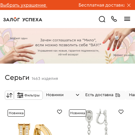
ть украшение
Бесплатная доставка ювелирны
Серьги
1463
изделия
Новинки
Есть доставка
На
Фильтры
Новинка
Новинка