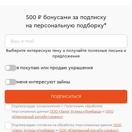
Система быстрых платежей (по QR-коду)
Наши украшения имеют клеймо Пробирной
Москва, ул. Грузинский Вал, д. 28/45
право передумать, если изделие вам не подошло. 7
палаты РФ и уникальный идентификационный
В кредит от Т-Банка (до 50 000 руб., на 3–6 мес.)
Срок бронирования украшения при самовывозе из
дней на возврат. Детальные условия возврата
номер (УИН)
500 ₽ бонусами за подписку
филиала - 1 день, не считая день бронирования.
комиссионных украшений и часов смотрите на
На особо ценные изделия получены
на персональную подборку
*
странице
«Возврат украшений»
.
сертификаты МГУ и других геммологических
лабораторий
Ваш e-mail
Выберите интересную тему и получайте полезные письма и
предложения
я покупаю или продаю украшения
меня интересуют займы
ПОДПИСАТЬСЯ
Подтверждаю ознакомление с Политиками обработки
персональных данных
ООО «Залог Успеха «Ломбард»
и
ООО
«Ювелирный ресейл-сервиc»
.
Подтверждаю согласия на обработку персональных данных
ООО
«Залог Успеха «Ломбард»
и
ООО «Ювелирный ресейл-сервиc»
.