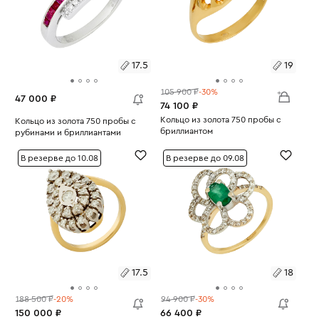
17.5
19
105 900 ₽
-30%
47 000 ₽
74 100 ₽
Размеры:
Кольцо из золота 750 пробы с
Размеры:
Кольцо из золота 750 пробы с
бриллиантом
рубинами и бриллиантами
Вес:
2.82
19
Вес:
3.8
17.5
В резерве до 10.08
В резерве до 09.08
17.5
18
188 500 ₽
-20%
94 900 ₽
-30%
150 000 ₽
66 400 ₽