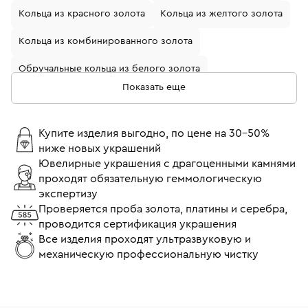
Кольца из красного золота
Кольца из желтого золота
Кольца из комбинированного золота
Обручальные кольца из белого золота
Показать еще
Кольца с бриллиантами
Золотые кольца с бриллиантом
Купите изделия выгодно, по цене на 30-50%
ниже новых украшений
Кольца из белого золота с бриллиантом
Ювелирные украшения с драгоценными камнями
проходят обязательную геммологическую
Обручальные кольца из желтого золота
экспертизу
Обручальные кольца с бриллиантами
Проверяется проба золота, платины и серебра,
проводится сертификация украшения
Кольца помолвочные с бриллиантом
Все изделия проходят ультразвуковую и
механическую профессиональную чистку
Кольца 17 размера
Кольца 18 размера
Тонкие кольца
Широкие кольца
Кольца Cartier
Кольца Tiffany & Co