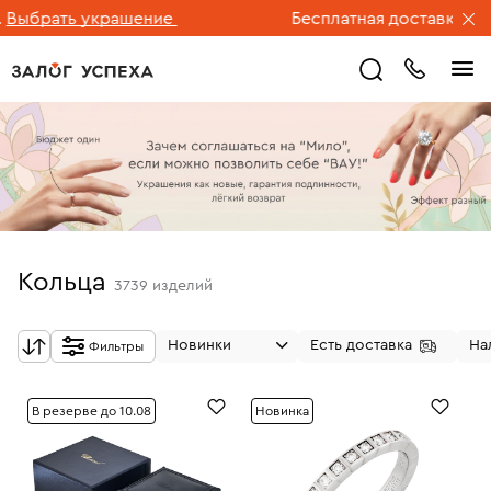
ать украшение
Бесплатная доставка ювелирн
Кольца
3739
изделий
Новинки
Есть доставка
На
Фильтры
В резерве до 10.08
Новинка