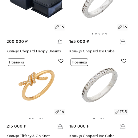
16
16
200 000 ₽
165 000 ₽
Размеры:
Кольцо Chopard Happy Dreams
Размеры:
Кольцо Chopard Ice Cube
Вес:
7.3
Вес:
3.65
16
16
Новинка
Новинка
16
17.5
215 000 ₽
160 000 ₽
Размеры:
Кольцо Tiffany & Co Knot
Размеры:
Кольцо Chopard Ice Cube