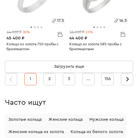
17.5
16.5
64 900 ₽
-30%
55 500 ₽
-20%
45 400 ₽
44 400 ₽
Размеры:
Кольцо из золота 750 пробы с
Размеры:
Кольцо из золота 585 пробы с
бриллиантом
бриллиантами
Вес:
2.66
Вес:
3.15
17.5
16.5
Загрузить еще
1
2
3
...
156
Часто ищут
Золотые кольца
Женские кольца
Мужские кольца
Женские кольца из золота
Кольца из белого золота