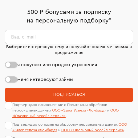
Кольца Bvlgari
Кольца Chopard
500 ₽ бонусами за подписку
Кольца Van Cleef & Arpels
Обручальные кольца
на персональную подборку
*
Классические кольца с бриллиантом
Ваш e-mail
Кольца Boucheron
Кольца с квадратным бриллиантом
Выберите интересную тему и получайте полезные письма и
предложения
Кольца с перламутром
Кольца 20 размера
я покупаю или продаю украшения
Кольца с сапфиром
Мужские печатки
Кольца Chaumet
Золотые обручальные кольца
меня интересуют займы
Кольца с эмалью
Кольца размера 20,5
ПОДПИСАТЬСЯ
Кольца печатки
Золотые кольца 585 пробы
Подтверждаю ознакомление с Политиками обработки
персональных данных
ООО «Залог Успеха «Ломбард»
и
ООО
Кольца 750 пробы
Кольца 21 размера
«Ювелирный ресейл-сервиc»
.
Подтверждаю согласия на обработку персональных данных
ООО
Кольца обручальные женские
Кольца помолвочные
«Залог Успеха «Ломбард»
и
ООО «Ювелирный ресейл-сервиc»
.