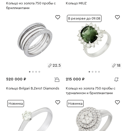
Размеры:
Кольцо из золота 750 пробы с
Размеры:
Кольцо MIUZ
бриллиантами
Вес:
3.3
Вес:
7.49
17.5
18
В резерве до 09.08
22.5
18
520 000 ₽
215 000 ₽
Размеры:
Кольцо Bvlgari B.Zero1 Diamonds
Размеры:
Кольцо из золота 750 пробы с
Вес:
16.99
турмалином и бриллиантами
Вес:
5.98
22.5
18
Новинка
Новинка