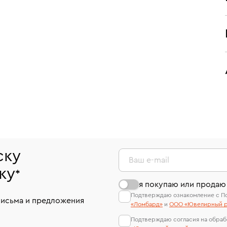
ску
Ваш e-mail
ку
*
я покупаю или продаю
Подтверждаю ознакомление с П
письма и предложения
«Ломбард»
и
ООО «Ювелирный р
Подтверждаю согласия на обраб