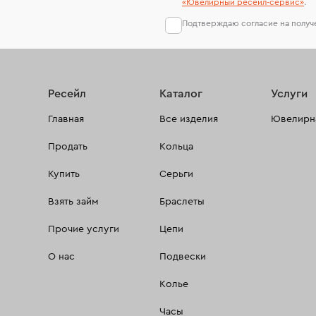
«Ювелирный ресейл-сервиc»
.
Подтверждаю согласие на полу
Ресейл
Каталог
Услуги
Главная
Все изделия
Ювелирна
Продать
Кольца
Купить
Серьги
Взять займ
Браслеты
Прочие услуги
Цепи
О нас
Подвески
Колье
Часы