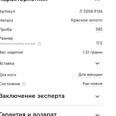
Артикул
Л 3208 9136
Красное золото
Металл
585
Проба
Размер
17.5
Изменим размер для вас
Вес изделия
1.51 грамм
Вставка
Для женщин
Для кого
Изумруд
Бри
Как новое
Состояние
Количество
1 шт
Кол
Заключение эксперта
Каратность
0,32
Кара
Все украшения проходят экспертизу подлинности и
Огранка
Овал
Огр
соответствия характеристикам ювелирных изделий,
Гарантия и возврат