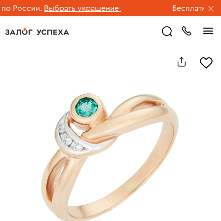
о России.
Выбрать украшение
Бесплатная дос