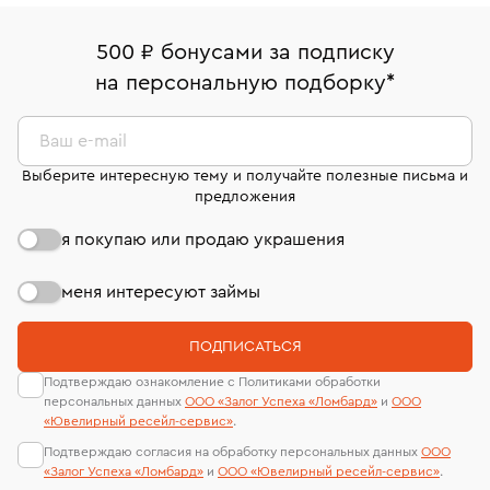
право передумать, если изделие вам не подошло. 7
палаты РФ и уникальный идентификационный
В кредит от Т-Банка (до 50 000 руб., на 3–6 мес.)
дней на возврат. Детальные условия возврата
номер (УИН)
500 ₽ бонусами за подписку
комиссионных украшений и часов смотрите на
На особо ценные изделия получены
на персональную подборку
*
странице
«Возврат украшений»
.
сертификаты МГУ и других геммологических
лабораторий
Ваш e-mail
Выберите интересную тему и получайте полезные письма и
предложения
я покупаю или продаю украшения
меня интересуют займы
ПОДПИСАТЬСЯ
Подтверждаю ознакомление с Политиками обработки
персональных данных
ООО «Залог Успеха «Ломбард»
и
ООО
«Ювелирный ресейл-сервиc»
.
Подтверждаю согласия на обработку персональных данных
ООО
«Залог Успеха «Ломбард»
и
ООО «Ювелирный ресейл-сервиc»
.