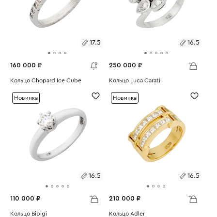
17.5
16.5
160 000 ₽
250 000 ₽
Размеры:
Кольцо Chopard Ice Cube
Размеры:
Кольцо Luca Carati
Вес:
3.56
Вес:
5.97
17.5
16.5
Новинка
Новинка
16.5
16.5
110 000 ₽
210 000 ₽
Размеры:
Кольцо Bibigi
Размеры:
Кольцо Adler