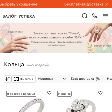
ь украшение
Бесплатная доставка ювелирных 
Кольца
3665
изделий
Новинки
Есть доставка
На
Фильтры
В резерве до 08.08
Новинка