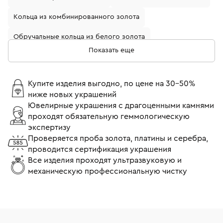
Кольца из комбинированного золота
Обручальные кольца из белого золота
Показать еще
Кольца с бриллиантами
Золотые кольца с бриллиантом
Купите изделия выгодно, по цене на 30-50%
ниже новых украшений
Кольца из белого золота с бриллиантом
Ювелирные украшения с драгоценными камнями
проходят обязательную геммологическую
Обручальные кольца из желтого золота
экспертизу
Обручальные кольца с бриллиантами
Проверяется проба золота, платины и серебра,
проводится сертификация украшения
Кольца помолвочные с бриллиантом
Все изделия проходят ультразвуковую и
механическую профессиональную чистку
Кольца 17 размера
Кольца 18 размера
Тонкие кольца
Широкие кольца
Кольца Cartier
Кольца Tiffany & Co
Кольца Bvlgari
Кольца Chopard