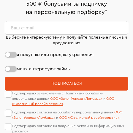
500 ₽ бонусами за подписку
Кольца Van Cleef & Arpels
Обручальные кольца
на персональную подборку
*
Кольца 16 размера
Кольца из платины
Ваш e-mail
Золотые кольца с сапфиром
Выберите интересную тему и получайте полезные письма и
предложения
Кольца с розовым кварцем
Кольца размера 18,5
я покупаю или продаю украшения
Женские золотые кольца с бриллиантами
Кольца с желтым бриллиантом
Кольца 19 размера
меня интересуют займы
Обручальные кольца из золота с бриллиантами
ПОДПИСАТЬСЯ
Кольца Damiani
Кольца с розовым бриллиантом
Подтверждаю ознакомление с Политиками обработки
персональных данных
ООО «Залог Успеха «Ломбард»
и
ООО
Кольца с белым сапфиром
Кольца размера 19,5
«Ювелирный ресейл-сервиc»
.
Подтверждаю согласия на обработку персональных данных
ООО
Кольца с изумрудом
Кольца с муассанитом
«Залог Успеха «Ломбард»
и
ООО «Ювелирный ресейл-сервиc»
.
Подтверждаю согласие на получение рекламно-информационных
Кольца Carrera y Carrera
Кольца с жемчугом
рассылок