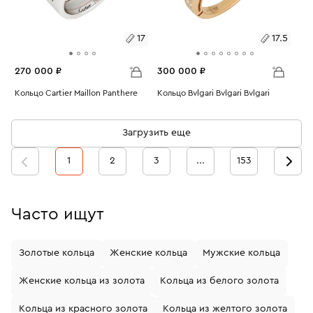
17
17.5
270 000 ₽
300 000 ₽
Размеры:
Кольцо Cartier Maillon Panthere
Размеры:
Кольцо Bvlgari Bvlgari Bvlgari
Вес:
10.14
Вес:
5.68
17
17.5
Загрузить еще
1
2
3
...
153
Часто ищут
Золотые кольца
Женские кольца
Мужские кольца
Женские кольца из золота
Кольца из белого золота
Кольца из красного золота
Кольца из желтого золота