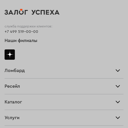
служба поддержки клиентов:
+7 499 519-00-00
Наши филиалы
Ломбард
Взять займ
Ресейл
Прайс-лист
Главная
Каталог
Тарифы
Продать
Все изделия
Скупка
Услуги
Купить
Кольца