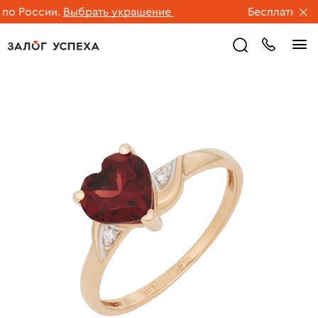
о России.
Выбрать украшение
Бесплатная дос