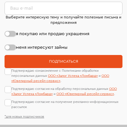
комиссионных украшений и часов смотрите на
лабораторий
странице
«Возврат украшений»
.
Ваш e-mail
Выберите интересную тему и получайте полезные письма и
предложения
я покупаю или продаю украшения
меня интересуют займы
ПОДПИСАТЬСЯ
Подтверждаю ознакомление с Политиками обработки
персональных данных
ООО «Залог Успеха «Ломбард»
и
ООО
«Ювелирный ресейл-сервиc»
.
Подтверждаю согласия на обработку персональных данных
ООО
«Залог Успеха «Ломбард»
и
ООО «Ювелирный ресейл-сервиc»
.
Подтверждаю согласие на получение рекламно-информационных
рассылок
*для новых подписчиков