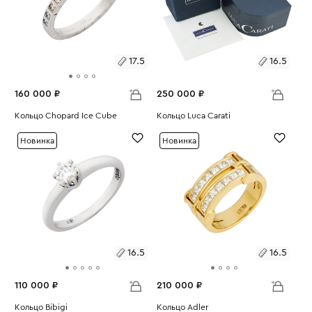
17.5
16.5
160 000 ₽
250 000 ₽
Размеры:
Кольцо Chopard Ice Cube
Размеры:
Кольцо Luca Carati
Вес:
3.56
Вес:
5.97
17.5
16.5
Новинка
Новинка
16.5
16.5
110 000 ₽
210 000 ₽
Размеры:
Кольцо Bibigi
Размеры:
Кольцо Adler