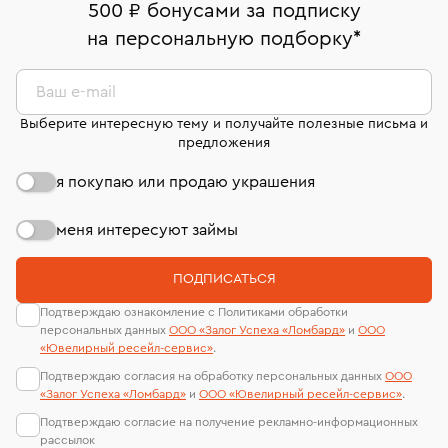
500 ₽ бонусами за подписку
Кольца Van Cleef & Arpels
Обручальные кольца
на персональную подборку
*
Кольца с аквамарином
Кольца 15 размера
Ваш e-mail
Женские золотые обручальные кольца
Выберите интересную тему и получайте полезные письма и
предложения
Кольцо с опалом
Золотые кольца с изумрудом
я покупаю или продаю украшения
Кольца с черным бриллиантом
Кольца размера 15,5
Кольца с кварцем
Золотые кольца с сапфиром
меня интересуют займы
Кольца с розовым кварцем
Кольца 16 размера
ПОДПИСАТЬСЯ
Кольца из платины
Кольца с желтым бриллиантом
Подтверждаю ознакомление с Политиками обработки
персональных данных
ООО «Залог Успеха «Ломбард»
и
ООО
Кольца размера 18,5
«Ювелирный ресейл-сервиc»
.
Подтверждаю согласия на обработку персональных данных
ООО
Женские золотые кольца с бриллиантами
«Залог Успеха «Ломбард»
и
ООО «Ювелирный ресейл-сервиc»
.
Подтверждаю согласие на получение рекламно-информационных
Кольца с розовым бриллиантом
Кольца 19 размера
рассылок