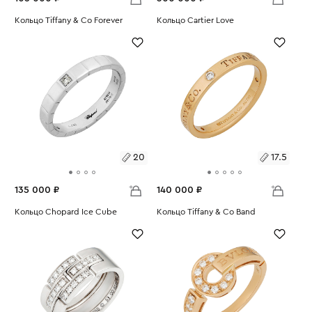
Размеры:
Кольцо Tiffany & Co Forever
Размеры:
Кольцо Cartier Love
Вес:
6.85
Вес:
4.67
17.5
16.5
20
17.5
135 000 ₽
140 000 ₽
Размеры:
Кольцо Chopard Ice Cube
Размеры:
Кольцо Tiffany & Co Band
Вес:
7.33
Вес:
3.77
20
17.5