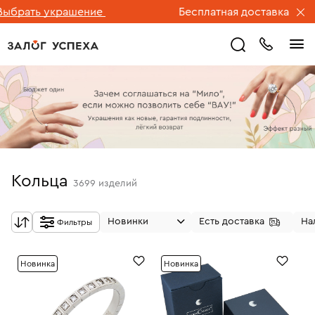
ь украшение
Бесплатная доставка ювелирных
Кольца
3699
изделий
Новинки
Есть доставка
На
Фильтры
Новинка
Новинка