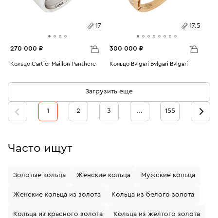
17
17.5
270 000 ₽
300 000 ₽
Размеры:
Кольцо Cartier Maillon Panthere
Размеры:
Кольцо Bvlgari Bvlgari Bvlgari
Вес:
10.14
Вес:
5.68
17
17.5
Загрузить еще
1
2
3
...
155
Часто ищут
Золотые кольца
Женские кольца
Мужские кольца
Женские кольца из золота
Кольца из белого золота
Кольца из красного золота
Кольца из желтого золота