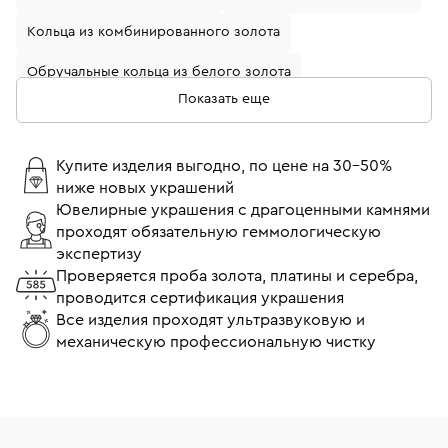
Кольца из комбинированного золота
Обручальные кольца из белого золота
Показать еще
Кольца с бриллиантами
Золотые кольца с бриллиантом
Купите изделия выгодно, по цене на 30-50%
ниже новых украшений
Кольца из белого золота с бриллиантом
Ювелирные украшения с драгоценными камнями
проходят обязательную геммологическую
Обручальные кольца из желтого золота
экспертизу
Обручальные кольца с бриллиантами
Проверяется проба золота, платины и серебра,
проводится сертификация украшения
Кольца помолвочные с бриллиантом
Все изделия проходят ультразвуковую и
механическую профессиональную чистку
Кольца 17 размера
Кольца 18 размера
Тонкие кольца
Кольца Cartier
Широкие кольца
Кольца Tiffany & Co
Кольца Bvlgari
Кольца Chopard