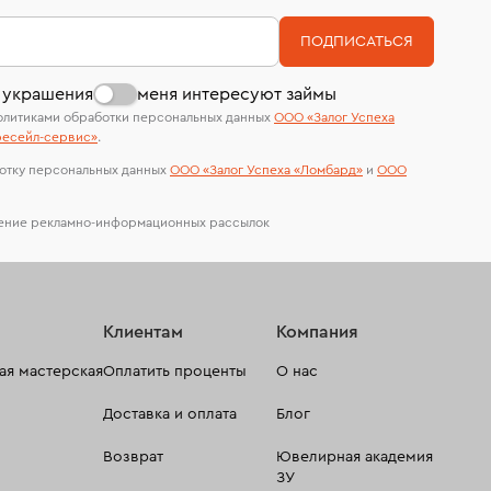
номер (УИН)
На особо ценные изделия получены
ПОДПИСАТЬСЯ
сертификаты МГУ и других геммологических
лабораторий
 украшения
меня интересуют займы
олитиками обработки персональных данных
ООО «Залог Успеха
есейл-сервиc»
.
отку персональных данных
ООО «Залог Успеха «Ломбард»
и
ООО
чение рекламно-информационных рассылок
Клиентам
Компания
я мастерская
Оплатить проценты
О нас
Доставка и оплата
Блог
Возврат
Ювелирная академия
ЗУ