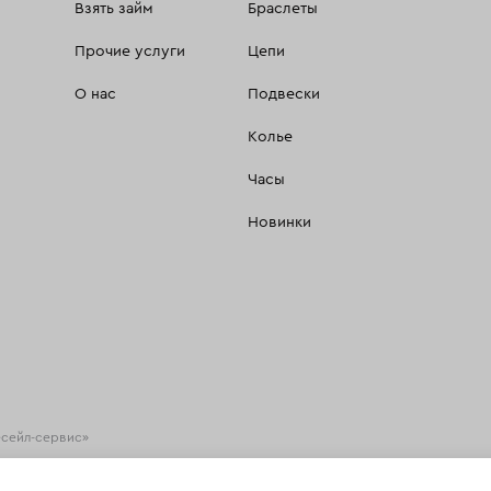
Взять займ
Браслеты
Прочие услуги
Цепи
О нас
Подвески
Колье
Часы
Новинки
есейл-сервис»
хнологии
(информационные технологии предоставления информации на основе