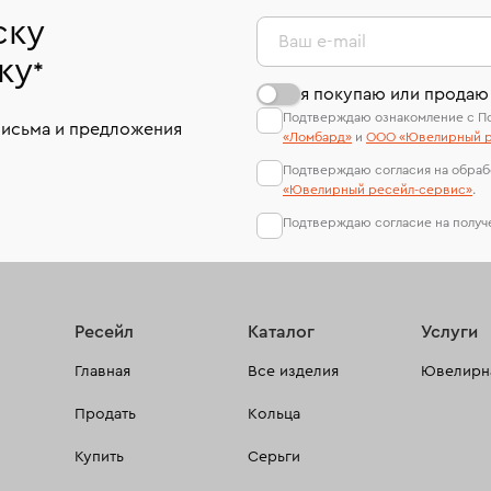
ску
Ваш e-mail
ку
*
я покупаю или продаю
Подтверждаю ознакомление с П
письма и предложения
«Ломбард»
и
ООО «Ювелирный р
Подтверждаю согласия на обраб
«Ювелирный ресейл-сервиc»
.
Подтверждаю согласие на полу
Ресейл
Каталог
Услуги
Главная
Все изделия
Ювелирна
Продать
Кольца
Купить
Серьги