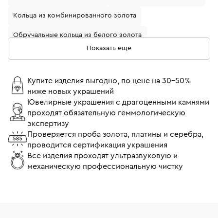
Кольца из комбинированного золота
Обручальные кольца из белого золота
Показать еще
Кольца с бриллиантами
Золотые кольца с бриллиантом
Купите изделия выгодно, по цене на 30-50%
ниже новых украшений
Кольца из белого золота с бриллиантом
Ювелирные украшения с драгоценными камнями
проходят обязательную геммологическую
Обручальные кольца из желтого золота
экспертизу
Обручальные кольца с бриллиантами
Проверяется проба золота, платины и серебра,
проводится сертификация украшения
Кольца помолвочные с бриллиантом
Все изделия проходят ультразвуковую и
механическую профессиональную чистку
Кольца 17 размера
Кольца 18 размера
Тонкие кольца
Широкие кольца
Кольца Cartier
Кольца Tiffany & Co
Кольца Bvlgari
Кольца Chopard