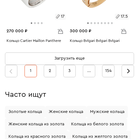
17
17.5
270 000 ₽
300 000 ₽
Размеры:
Кольцо Cartier Maillon Panthere
Размеры:
Кольцо Bvlgari Bvlgari Bvlgari
Вес:
10.14
Вес:
5.68
17
17.5
Загрузить еще
1
2
3
...
154
Часто ищут
Золотые кольца
Женские кольца
Мужские кольца
Женские кольца из золота
Кольца из белого золота
Кольца из красного золота
Кольца из желтого золота