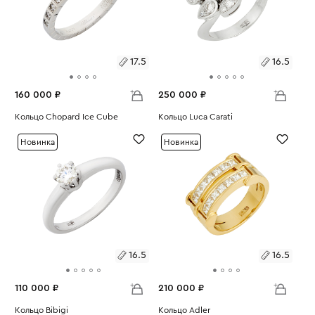
17.5
16.5
160 000 ₽
250 000 ₽
Размеры:
Кольцо Chopard Ice Cube
Размеры:
Кольцо Luca Carati
Вес:
3.56
Вес:
5.97
17.5
16.5
Новинка
Новинка
16.5
16.5
110 000 ₽
210 000 ₽
Размеры:
Кольцо Bibigi
Размеры:
Кольцо Adler