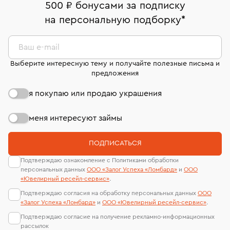
500 ₽ бонусами за подписку
Кольца Van Cleef & Arpels
Обручальные кольца
на персональную подборку
*
Кольца с черным бриллиантом
Кольца размера 15,5
Ваш e-mail
Кольца с кварцем
Золотые кольца с изумрудом
Выберите интересную тему и получайте полезные письма и
предложения
Кольца с розовым кварцем
Кольца 16 размера
я покупаю или продаю украшения
Кольца из платины
Золотые кольца с сапфиром
Кольца с желтым бриллиантом
Кольца размера 18,5
меня интересуют займы
Женские золотые кольца с бриллиантами
ПОДПИСАТЬСЯ
Кольца с розовым бриллиантом
Кольца 19 размера
Подтверждаю ознакомление с Политиками обработки
персональных данных
ООО «Залог Успеха «Ломбард»
и
ООО
Обручальные кольца из золота с бриллиантами
«Ювелирный ресейл-сервиc»
.
Подтверждаю согласия на обработку персональных данных
ООО
Кольца Damiani
Кольца с жемчугом
«Залог Успеха «Ломбард»
и
ООО «Ювелирный ресейл-сервиc»
.
Подтверждаю согласие на получение рекламно-информационных
Кольца с белым сапфиром
Кольца размера 19,5
рассылок