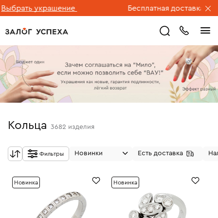
ть украшение
Бесплатная доставка ювелирны
Кольца
3682
изделия
Новинки
Есть доставка
На
Фильтры
Новинка
Новинка