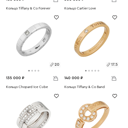
Размеры:
Кольцо Tiffany & Co Forever
Размеры:
Кольцо Cartier Love
Вес:
6.85
Вес:
4.67
17.5
16.5
20
17.5
135 000 ₽
140 000 ₽
Размеры:
Кольцо Chopard Ice Cube
Размеры:
Кольцо Tiffany & Co Band
Вес:
7.33
Вес:
3.77
20
17.5