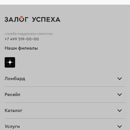
служба поддержки клиентов:
+7 499 519-00-00
Наши филиалы
Ломбард
Взять займ
Ресейл
Прайс-лист
Главная
Каталог
Тарифы
Продать
Все изделия
Скупка
Услуги
Купить