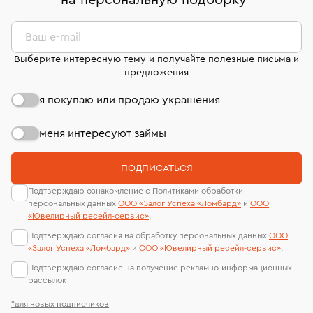
на персональную подборку
*
дней на возврат. Детальные условия возврата
сертификаты МГУ и других геммологических
комиссионных украшений и часов смотрите на
лабораторий
странице
«Возврат украшений»
.
Ваш e-mail
Выберите интересную тему и получайте полезные письма и
предложения
я покупаю или продаю украшения
меня интересуют займы
ПОДПИСАТЬСЯ
Подтверждаю ознакомление с Политиками обработки
персональных данных
ООО «Залог Успеха «Ломбард»
и
ООО
«Ювелирный ресейл-сервиc»
.
Подтверждаю согласия на обработку персональных данных
ООО
«Залог Успеха «Ломбард»
и
ООО «Ювелирный ресейл-сервиc»
.
Подтверждаю согласие на получение рекламно-информационных
рассылок
*для новых подписчиков