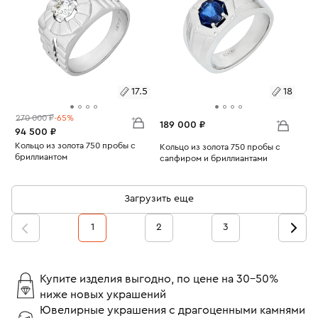
17.5
18
270 000 ₽
-65%
189 000 ₽
94 500 ₽
Размеры:
Кольцо из золота 750 пробы с
Размеры:
Кольцо из золота 750 пробы с
бриллиантом
сапфиром и бриллиантами
Вес:
7.84
17.5
Вес:
13.38
18
Загрузить еще
1
2
3
Купите изделия выгодно, по цене на 30-50%
ниже новых украшений
Ювелирные украшения с драгоценными камнями