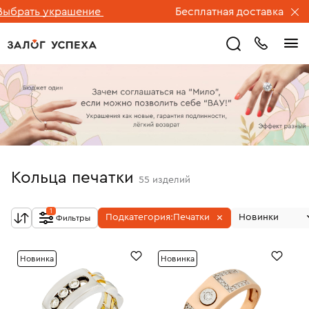
ь украшение
Бесплатная доставка ювелирных
Кольца печатки
55
изделий
1
Подкатегория:
Печатки
Новинки
Фильтры
Новинка
Новинка