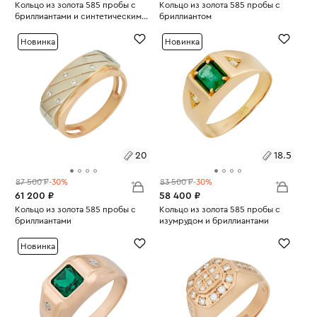
Размеры:
Кольцо из золота 585 пробы с
Размеры:
Кольцо из золота 585 пробы с
бриллиантами и синтетическим
бриллиантом
Вес:
сапфиром
2.96
Вес:
9.03
17.5
21
Новинка
Новинка
20
18.5
87 500 ₽
-30%
83 500 ₽
-30%
61 200 ₽
58 400 ₽
Размеры:
Кольцо из золота 585 пробы с
Размеры:
Кольцо из золота 585 пробы с
бриллиантами
изумрудом и бриллиантами
Вес:
6.09
Вес:
3.84
20
18.5
Новинка