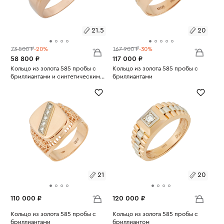
21.5
20
73 500 ₽
-20%
167 900 ₽
-30%
58 800 ₽
117 000 ₽
Размеры:
Кольцо из золота 585 пробы с
Размеры:
Кольцо из золота 585 пробы с
бриллиантами и синтетическим
бриллиантами
Вес:
изумрудом
5.7
Вес:
8.26
21.5
20
21
20
110 000 ₽
120 000 ₽
Размеры:
Кольцо из золота 585 пробы с
Размеры:
Кольцо из золота 585 пробы с
бриллиантами
бриллиантом