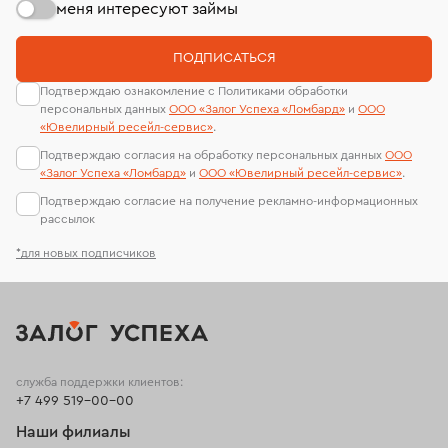
меня интересуют займы
ПОДПИСАТЬСЯ
Подтверждаю ознакомление с Политиками обработки
персональных данных
ООО «Залог Успеха «Ломбард»
и
ООО
«Ювелирный ресейл-сервиc»
.
Подтверждаю согласия на обработку персональных данных
ООО
«Залог Успеха «Ломбард»
и
ООО «Ювелирный ресейл-сервиc»
.
Подтверждаю согласие на получение рекламно-информационных
рассылок
*для новых подписчиков
служба поддержки клиентов:
+7 499 519-00-00
Наши филиалы