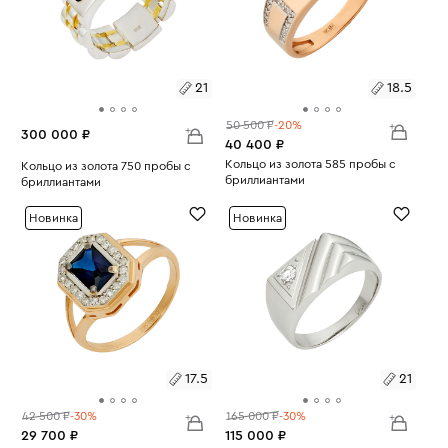
21
18.5
50 500 ₽
-20%
300 000 ₽
40 400 ₽
Размеры:
Кольцо из золота 585 пробы с
Размеры:
Кольцо из золота 750 пробы с
бриллиантами
бриллиантами
Вес:
3.05
18.5
Вес:
23.1
21
Новинка
Новинка
17.5
21
42 500 ₽
-30%
165 000 ₽
-30%
29 700 ₽
115 000 ₽