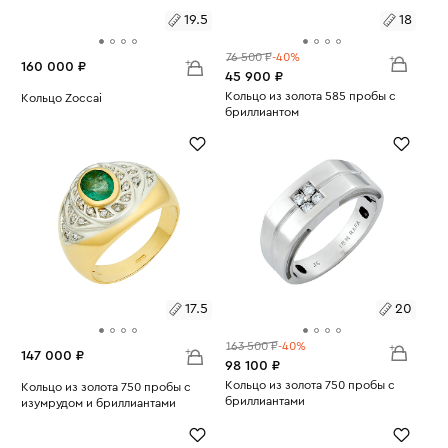
19.5
18
76 500 ₽
-40%
160 000 ₽
45 900 ₽
Размеры:
Кольцо из золота 585 пробы с
Размеры:
Кольцо Zoccai
бриллиантом
Вес:
11.13
Вес:
3.68
18
19.5
17.5
20
163 500 ₽
-40%
147 000 ₽
98 100 ₽
Размеры:
Кольцо из золота 750 пробы с
Размеры:
Кольцо из золота 750 пробы с
бриллиантами
изумрудом и бриллиантами
Вес:
8.27
20
Вес:
7.55
17.5