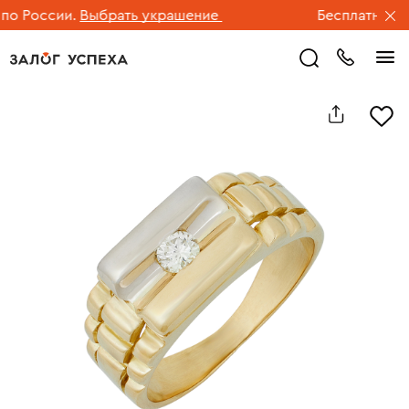
 России.
Выбрать украшение
Бесплатная дос