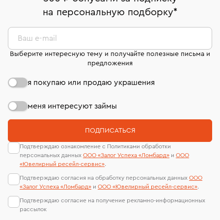
право передумать, если изделие вам не подошло. 7
На особо ценные изделия получены
на персональную подборку
*
дней на возврат. Детальные условия возврата
сертификаты МГУ и других геммологических
комиссионных украшений и часов смотрите на
лабораторий
странице
«Возврат украшений»
.
Ваш e-mail
Выберите интересную тему и получайте полезные письма и
предложения
я покупаю или продаю украшения
меня интересуют займы
ПОДПИСАТЬСЯ
Подтверждаю ознакомление с Политиками обработки
персональных данных
ООО «Залог Успеха «Ломбард»
и
ООО
«Ювелирный ресейл-сервиc»
.
Подтверждаю согласия на обработку персональных данных
ООО
«Залог Успеха «Ломбард»
и
ООО «Ювелирный ресейл-сервиc»
.
Подтверждаю согласие на получение рекламно-информационных
рассылок