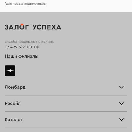
*для новых подписчиков
служба поддержки клиентов:
+7 499 519-00-00
Наши филиалы
Ломбард
Взять займ
Ресейл
Прайс-лист
Главная
Каталог
Тарифы
Продать
Все изделия