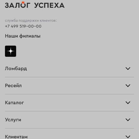
служба поддержки клиентов:
+7 499 519-00-00
Наши филиалы
Ломбард
Взять займ
Ресейл
Прайс-лист
Главная
Каталог
Тарифы
Продать
Все изделия
Скупка
Услуги
Купить
Кольца
Ювелирная мастерская
Взять займ
Клиентам
Серьги