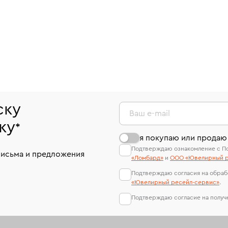
ску
Ваш e-mail
ку
*
я покупаю или продаю
Подтверждаю ознакомление с П
письма и предложения
«Ломбард»
и
ООО «Ювелирный р
Подтверждаю согласия на обраб
«Ювелирный ресейл-сервиc»
.
Подтверждаю согласие на полу