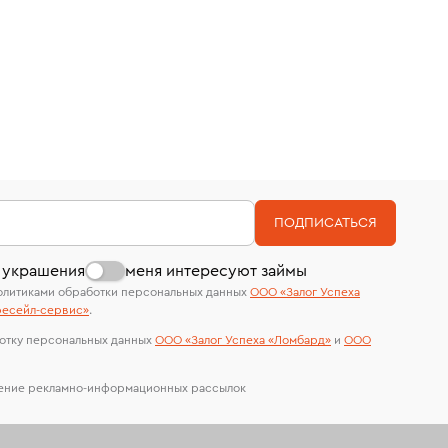
Наши украшения имеют клеймо Пробирной
мес.)
дней на возврат. Детальные условия возврата
палаты РФ и уникальный идентификационный
комиссионных украшений и часов смотрите на
номер (УИН)
странице
«Возврат украшений»
.
На особо ценные изделия получены
сертификаты МГУ и других геммологических
лабораторий
ПОДПИСАТЬСЯ
 украшения
меня интересуют займы
олитиками обработки персональных данных
ООО «Залог Успеха
есейл-сервиc»
.
отку персональных данных
ООО «Залог Успеха «Ломбард»
и
ООО
чение рекламно-информационных рассылок