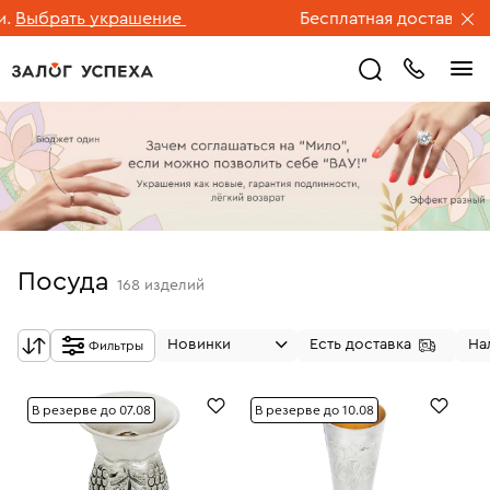
рать украшение
Бесплатная доставка ювелир
Посуда
168
изделий
Новинки
Есть доставка
На
Фильтры
В резерве до 07.08
В резерве до 10.08