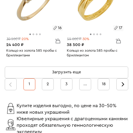
16
17
30 500 ₽
-20%
55 000 ₽
-30%
24 400 ₽
38 500 ₽
Размеры:
Кольцо из золота 585 пробы с
Размеры:
Кольцо из золота 585 пробы с
бриллиантами
бриллиантом
Вес:
1.45
Вес:
2.75
16
17
Загрузить еще
1
2
3
...
18
Купите изделия выгодно, по цене на 30-50%
ниже новых украшений
Ювелирные украшения с драгоценными камнями
проходят обязательную геммологическую
экспертизу