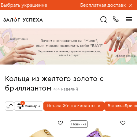
ть украшение
Бесплатная доставка ювелирны
Кольца из желтого золото с
бриллиантом
414
изделий
2
Металл:
Желтое золото
Вставка:
Брилл
Фильтры
Новинка