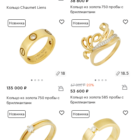
38 800 ₽
Размеры:
Кольцо из золота 750 пробы с
Размеры:
Кольцо Chaumet Liens
бриллиантами
Вес:
6.24
Вес:
2.28
17
17
Новинка
Новинка
18
18.5
67 000 ₽
-20%
135 000 ₽
53 600 ₽
Размеры:
Кольцо из золота 585 пробы с
Размеры:
Кольцо из золота 750 пробы с
бриллиантами
бриллиантами
Вес:
4.25
18.5
Вес:
8.95
18
Новинка
Новинка