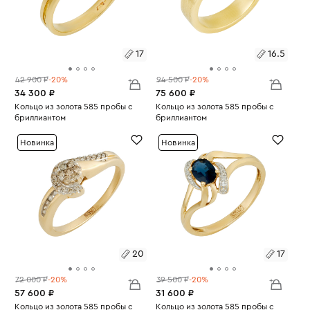
17
16.5
42 900 ₽
-20%
94 500 ₽
-20%
34 300 ₽
75 600 ₽
Размеры:
Кольцо из золота 585 пробы с
Размеры:
Кольцо из золота 585 пробы с
бриллиантом
бриллиантом
Вес:
2.56
Вес:
6
17
16.5
Новинка
Новинка
20
17
72 000 ₽
-20%
39 500 ₽
-20%
57 600 ₽
31 600 ₽
Размеры:
Кольцо из золота 585 пробы с
Размеры:
Кольцо из золота 585 пробы с