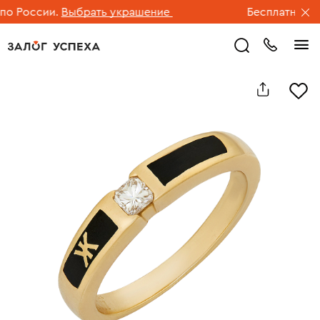
 России.
Выбрать украшение
Бесплатная дос