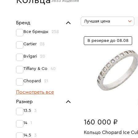
Кольца
3653
изделия
Лучшая цена
Бренд
Все бренды
258
В резерве до 08.08
Cartier
28
Bvlgari
20
Tiffany & Co
40
Chopard
21
Посмотреть все
Размер
13.5
3
160 000 ₽
14
1
Кольцо Chopard Ice Cu
14.5
3