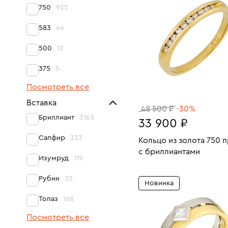
750
925
583
64
500
12
375
5
Посмотреть все
Вставка
48 500 ₽
-30%
Бриллиант
3163
33 900 ₽
Сапфир
333
Кольцо из золота 750 
с бриллиантами
Изумруд
119
Размеры:
Вес:
В КОРЗИНУ
Рубин
35
Новинка
17
Топаз
168
Посмотреть все