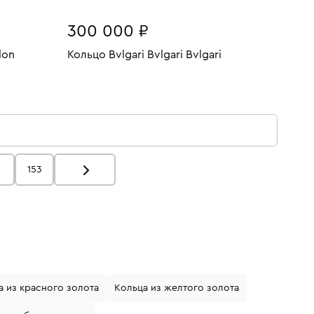
300 000 ₽
lon
Кольцо Bvlgari Bvlgari Bvlgari
Размеры:
Вес:
5.68
В КОРЗИНУ
10.14
17.5
У
153
а из красного золота
Кольца из желтого золота