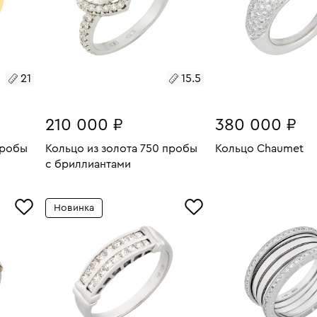
21
15.5
210 000 ₽
380 000 ₽
пробы
Кольцо из золота 750 пробы
Кольцо Chaumet
с бриллиантами
Размеры:
Вес:
В КОРЗИН
19.68
Размеры:
Вес:
2.79
СООБЩИТЬ О СНЯТИИ
16.5
РЕЗЕРВА
Новинка
15.5