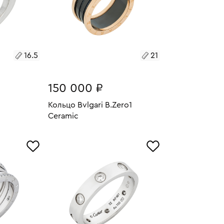
16.5
21
150 000 ₽
Кольцо Bvlgari B.Zero1
Ceramic
7.78
У
Размеры:
Вес:
11.83
В КОРЗИНУ
21