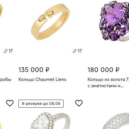
17
17
135 000 ₽
180 000 ₽
пробы
Кольцо Chaumet Liens
Кольцо из золота 
с аметистами и
Размеры:
Вес:
6.24
бриллиантами
В КОРЗИНУ
2.28
Размеры:
Вес:
17
В КОРЗИН
В резерве до 08.08
17.5