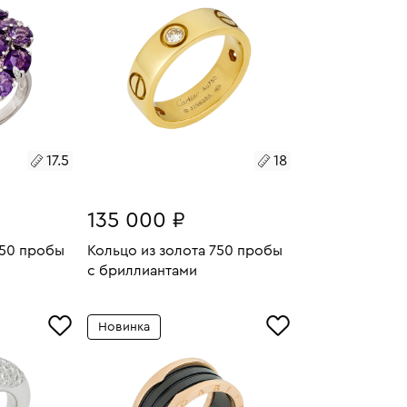
17.5
18
135 000 ₽
750 пробы
Кольцо из золота 750 пробы
с бриллиантами
23.58
Размеры:
Вес:
8.95
СООБЩИТЬ О СНЯТИИ
У
РЕЗЕРВА
Новинка
18