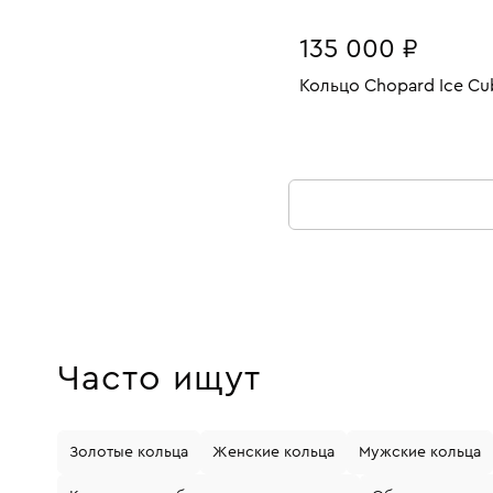
135 000 ₽
Кольцо Chopard Ice Cu
Размеры:
Вес:
В КОРЗИНУ
20
Часто ищут
Золотые кольца
Женские кольца
Мужские кольца