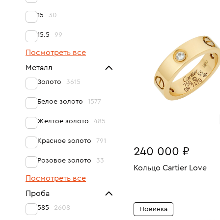
Размеры:
Вес:
СООБЩИТЬ О СНЯТ
15
30
РЕЗЕРВА
17.5
15.5
99
Посмотреть все
Металл
Золото
3615
Белое золото
1577
Желтое золото
485
Красное золото
791
240 000 ₽
Розовое золото
33
Кольцо Cartier Love
Посмотреть все
Размеры:
Вес:
В КОРЗИНУ
Проба
17.5
585
2608
Новинка