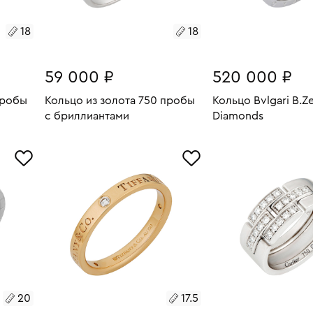
18
18
59 000 ₽
520 000 ₽
пробы
Кольцо из золота 750 пробы
Кольцо Bvlgari B.Z
с бриллиантами
Diamonds
9.02
Размеры:
Вес:
4.02
Размеры:
Вес:
В КОРЗИНУ
В КОРЗИН
18
22.5
20
17.5