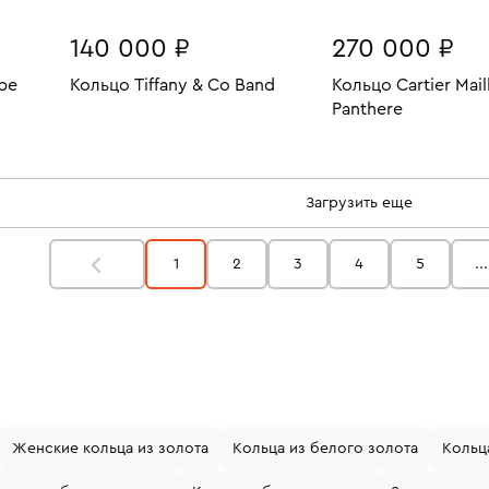
140 000 ₽
270 000 ₽
be
Кольцо Tiffany & Co Band
Кольцо Cartier Mail
Panthere
7.33
Размеры:
Вес:
3.77
В КОРЗИНУ
Размеры:
Вес:
17.5
В КОРЗИН
17
Загрузить еще
1
2
3
4
5
...
Женские кольца из золота
Кольца из белого золота
Кольц