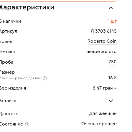
Характеристики
В наличии
1 шт
Артикул
Л 3703 6145
Roberto Coin
Бренд
Белое золото
Металл
750
Проба
Размер
16.5
Изменим размер для вас
Вес изделия
6.47 грамм
Вставка
Для женщин
Для кого
Рубин
Сап
Очень хорошее
Состояние
Количество
1 шт
Кол