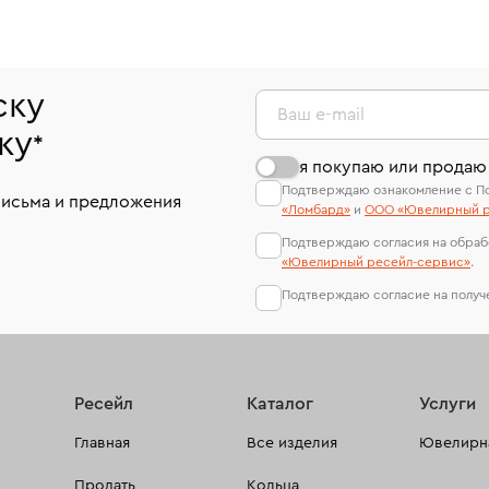
ску
Ваш e-mail
ку
*
я покупаю или продаю
Подтверждаю ознакомление с П
письма и предложения
«Ломбард»
и
ООО «Ювелирный р
Подтверждаю согласия на обраб
«Ювелирный ресейл-сервиc»
.
Подтверждаю согласие на полу
Ресейл
Каталог
Услуги
Главная
Все изделия
Ювелирна
Продать
Кольца