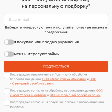
право передумать, если изделие вам не подошло. 7
На особо ценные изделия получены
на персональную подборку
*
дней на возврат. Детальные условия возврата
сертификаты МГУ и других геммологических
комиссионных украшений и часов смотрите на
лабораторий
странице
«Возврат украшений»
.
Ваш e-mail
Выберите интересную тему и получайте полезные письма и
предложения
я покупаю или продаю украшения
меня интересуют займы
ПОДПИСАТЬСЯ
Подтверждаю ознакомление с Политиками обработки
персональных данных
ООО «Залог Успеха «Ломбард»
и
ООО
«Ювелирный ресейл-сервиc»
.
Подтверждаю согласия на обработку персональных данных
ООО
«Залог Успеха «Ломбард»
и
ООО «Ювелирный ресейл-сервиc»
.
Подтверждаю согласие на получение рекламно-информационных
рассылок