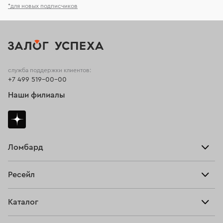
*для новых подписчиков
служба поддержки клиентов:
+7 499 519-00-00
Наши филиалы
Ломбард
Взять займ
Ресейл
Прайс-лист
Главная
Каталог
Тарифы
Продать
Все изделия