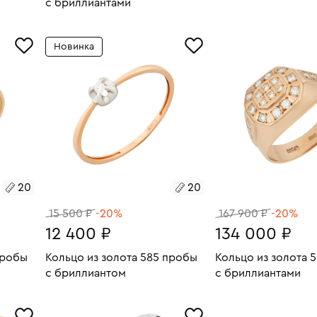
с бриллиантами
7.33
Размеры:
Вес:
В КОРЗИН
Размеры:
Вес:
4.43
20
В КОРЗИНУ
Новинка
20
20
20
15 500 ₽
-20%
167 900 ₽
-20%
12 400 ₽
134 000 ₽
пробы
Кольцо из золота 585 пробы
Кольцо из золота 
с бриллиантом
с бриллиантами
6.09
Размеры:
Вес:
0.99
Размеры:
Вес:
В КОРЗИНУ
В КОРЗИН