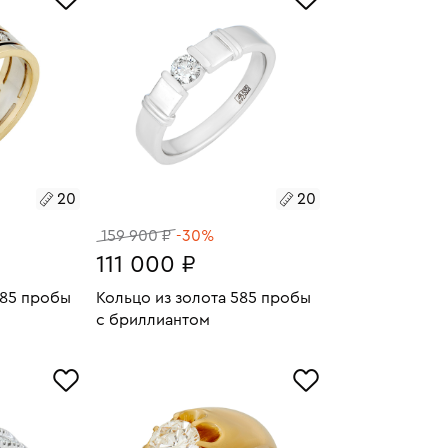
20
20
20
159 900 ₽
-30%
111 000 ₽
585 пробы
Кольцо из золота 585 пробы
с бриллиантом
7.35
Размеры:
Вес:
6.04
У
В КОРЗИНУ
20