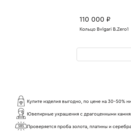
110 000 ₽
Кольцо Bvlgari B.Zero1
Размеры:
Вес:
В КОРЗИНУ
20
Купите изделия выгодно, по цене на 30-50% 
Ювелирные украшения с драгоценными камня
Проверяется проба золота, платины и серебр