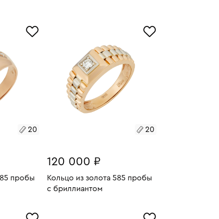
11.83
Размеры:
Вес:
3.18
У
В КОРЗИНУ
20
20
20
120 000 ₽
585 пробы
Кольцо из золота 585 пробы
с бриллиантом
8.26
Размеры:
Вес:
9.11
У
В КОРЗИНУ