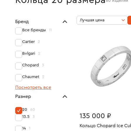
Кольца 20 размера
60
изделий
Лучшая цена
Бренд
Все бренды
11
Cartier
2
Bvlgari
2
Chopard
3
Chaumet
2
Посмотреть все
Размер
20
60
135 000 ₽
13.5
3
Кольцо Chopard Ice Cu
14
1