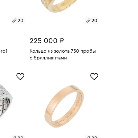
20
20
225 000 ₽
ero1
Кольцо из золота 750 пробы
с бриллиантами
8.45
У
Размеры:
Вес:
9.23
В КОРЗИНУ
20