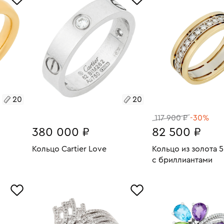
20
20
20
20
117 900 ₽
-30%
380 000 ₽
82 500 ₽
Кольцо Cartier Love
Кольцо из золота 
с бриллиантами
6.61
Размеры:
Вес:
10.36
В КОРЗИНУ
Размеры:
Вес:
20
В КОРЗИН
20