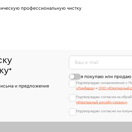
аническую профессиональную чистку
ску
Ваш e-mail
ку
*
я покупаю или продаю
Подтверждаю ознакомление с П
письма и предложения
«Ломбард»
и
ООО «Ювелирный р
Подтверждаю согласия на обраб
«Ювелирный ресейл-сервиc»
.
Подтверждаю согласие на полу