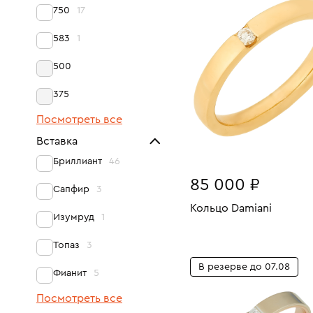
20
750
17
583
1
500
375
Посмотреть все
Вставка
Бриллиант
46
85 000 ₽
Сапфир
3
Кольцо Damiani
Изумруд
1
Размеры:
Вес:
В КОРЗИНУ
Топаз
3
20
В резерве до 07.08
Фианит
5
Посмотреть все