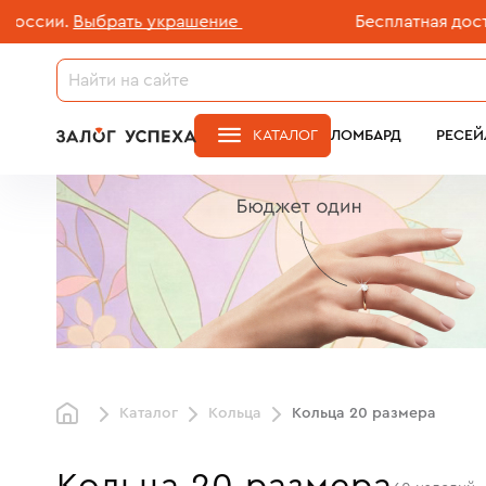
ать украшение
Бесплатная доставка ювелирн
КАТАЛОГ
ЛОМБАРД
РЕСЕЙ
Каталог
Кольца
Кольца 20 размера