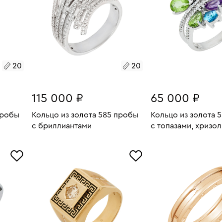
20
20
115 000 ₽
65 000 ₽
пробы
Кольцо из золота 585 пробы
Кольцо из золота 
с бриллиантами
с топазами, хризол
аметистами и бри
5.36
Размеры:
Вес:
10.65
Размеры:
Вес:
ИИ
В КОРЗИНУ
В КОРЗИН
20
20