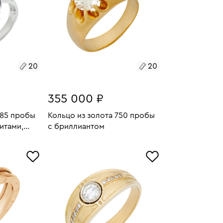
20
20
355 000 ₽
585 пробы
Кольцо из золота 750 пробы
итами,
с бриллиантом
ллиантами
7.01
Размеры:
Вес:
12.39
У
В КОРЗИНУ
20