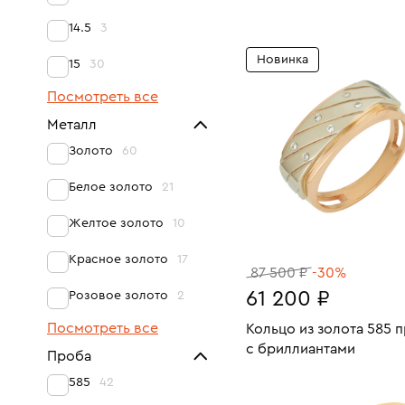
Размеры:
Вес:
В КОРЗИНУ
14.5
3
20
Новинка
15
30
Посмотреть все
Металл
Золото
60
Белое золото
21
Желтое золото
10
Красное золото
17
87 500 ₽
-30%
61 200 ₽
Розовое золото
2
Посмотреть все
Кольцо из золота 585 
с бриллиантами
Проба
Размеры:
Вес:
585
42
В КОРЗИНУ