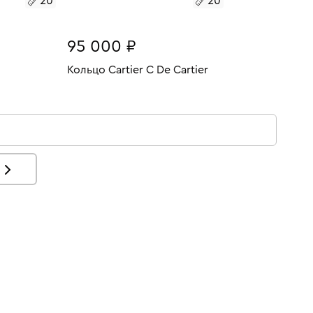
20
20
95 000 ₽
Кольцо Cartier C De Cartier
6.5
Размеры:
Вес:
5.77
У
В КОРЗИНУ
20