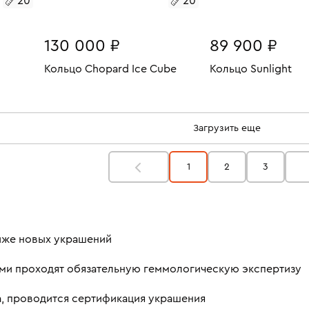
20
20
130 000 ₽
89 900 ₽
Кольцо Chopard Ice Cube
Кольцо Sunlight
7.42
Размеры:
Вес:
7.98
Размеры:
Вес:
В КОРЗИНУ
В КОРЗИН
20
20
Загрузить еще
1
2
3
ниже новых украшений
ми проходят обязательную геммологическую экспертизу
а, проводится сертификация украшения