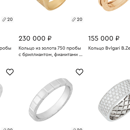
20
20
230 000 ₽
155 000 ₽
пробы
Кольцо из золота 750 пробы
Кольцо Bvlgari B.Z
с бриллиантом, фианитами и
Размеры:
Вес:
эмалью
В КОРЗИН
8.27
Размеры:
Вес:
16.78
20
В КОРЗИНУ
20