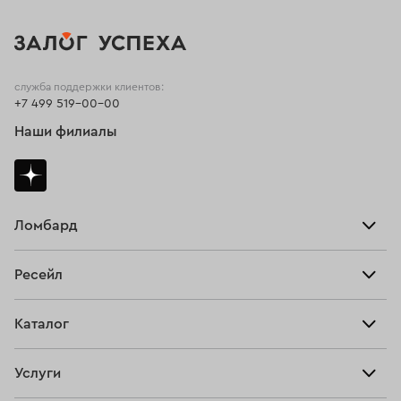
служба поддержки клиентов:
+7 499 519-00-00
Наши филиалы
Ломбард
Взять займ
Ресейл
Прайс-лист
Главная
Каталог
Тарифы
Продать
Все изделия
Скупка
Услуги
Купить
Кольца