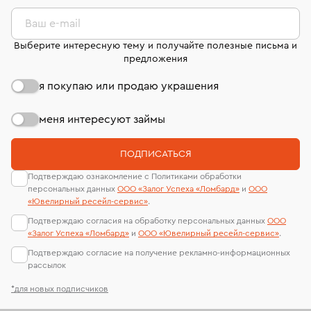
комиссионных украшений и часов смотрите на
лабораторий
странице
«Возврат украшений»
.
Ваш e-mail
Выберите интересную тему и получайте полезные письма и
предложения
я покупаю или продаю украшения
меня интересуют займы
ПОДПИСАТЬСЯ
Подтверждаю ознакомление с Политиками обработки
персональных данных
ООО «Залог Успеха «Ломбард»
и
ООО
«Ювелирный ресейл-сервиc»
.
Подтверждаю согласия на обработку персональных данных
ООО
«Залог Успеха «Ломбард»
и
ООО «Ювелирный ресейл-сервиc»
.
Подтверждаю согласие на получение рекламно-информационных
рассылок
*для новых подписчиков