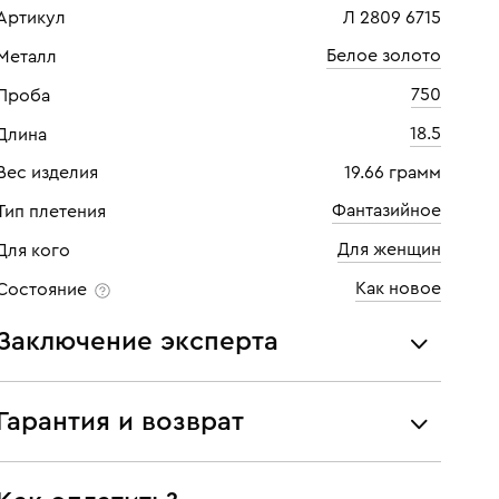
Артикул
Л 2809 6715
Белое золото
Металл
750
Проба
18.5
Длина
Вес изделия
19.66 грамм
Фантазийное
Тип плетения
Для женщин
Для кого
Как новое
Состояние
Заключение эксперта
Все украшения проходят экспертизу подлинности и
соответствия характеристикам ювелирных изделий,
Гарантия и возврат
бриллиантов (вес, проба, драгоценный металл, цвет,
чистота, вес камня), а также проверяется
Мы предоставляем следующие гарантии:
подлинность брендовых украшений.