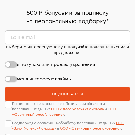
палаты РФ и уникальный идентификационный
В кредит от Т-Банка (до 50 000 руб., на 3–6 мес.)
Вернем деньги без объяснения причины. У Вас есть
номер (УИН)
500 ₽ бонусами за подписку
право передумать, если изделие вам не подошло. 7
На особо ценные изделия получены
на персональную подборку
*
дней на возврат. Детальные условия возврата
сертификаты МГУ и других геммологических
комиссионных украшений и часов смотрите на
лабораторий
странице
«Возврат украшений»
.
Ваш e-mail
Выберите интересную тему и получайте полезные письма и
предложения
я покупаю или продаю украшения
меня интересуют займы
ПОДПИСАТЬСЯ
Подтверждаю ознакомление с Политиками обработки
персональных данных
ООО «Залог Успеха «Ломбард»
и
ООО
«Ювелирный ресейл-сервиc»
.
Подтверждаю согласия на обработку персональных данных
ООО
«Залог Успеха «Ломбард»
и
ООО «Ювелирный ресейл-сервиc»
.