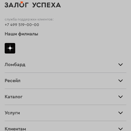
служба поддержки клиентов:
+7 499 519-00-00
Наши филиалы
Ломбард
Взять займ
Ресейл
Прайс-лист
Главная
Каталог
Тарифы
Продать
Все изделия
Скупка
Услуги
Купить
Кольца
Ювелирная мастерская
Взять займ
Клиентам
Серьги